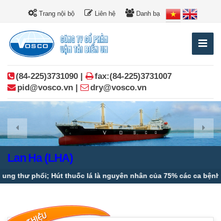
Trang nội bộ
Liên hệ
Danh bạ
(84-225)3731090 |
fax:(84-225)3731007
pid@vosco.vn |
dry@vosco.vn
Lan Ha (LHA)
ổi; Hút thuốc lá là nguyên nhân của 75% các ca bệnh phổi tắc n