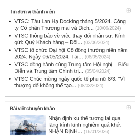
Tin đơn vị thành viên
VTSC: Tàu Lan Hạ Docking tháng 5/2024. Công
ty Cổ phần Thương mại và Dịch...
(10/06/2024)
VTSC thông báo về việc thay đổi nhân sự. Kính
gửi: Quý Khách hàng – Đối...
(02/06/2024)
VTSC tổ chức Đại hội Cổ đông thường niên năm
2024. Ngày 06/05/2024, Tại...
(06/05/2024)
VTSC đồng hành cùng Trung tâm Hội nghị – Biểu
Diễn và Trung tâm Chính trị...
(05/04/2024)
VTSC Chúc mừng ngày quốc tế phụ nữ 8/3. “Vì
thượng đế không thể tạo...
(08/03/2024)
Bài viết chuyên khảo
Nhận định xu thế tương lai qua
lăng kính kinh nghiệm quá khứ.
NHẬN ĐỊNH...
(16/01/2026)