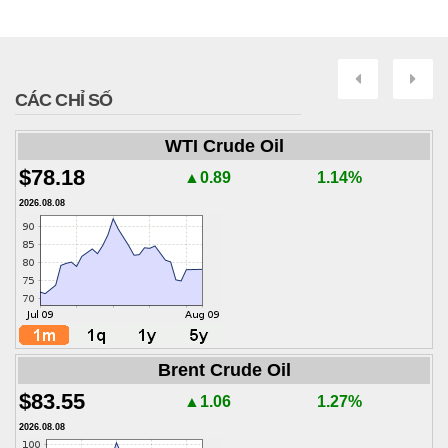
Next
Pre
CÁC CHỈ SỐ
WTI Crude Oil
$78.18
▲0.89
1.14%
2026.08.08
Brent Crude Oil
$83.55
▲1.06
1.27%
2026.08.08