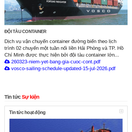
ĐỘI TÀU CONTAINER
Dịch vụ vận chuyển container đường biển theo lịch
trình 02 chuyến một tuần nối liền Hải Phòng và TP. Hồ
Chí Minh được thực hiện bởi đội tàu container lớn...
260323-niem-yet-bang-gia-cuoc-cont.pdf
vosco-sailing-schedule-updated-15-jul-2026.pdf
Tin tức
Sự kiện
Tin tức hoạt động