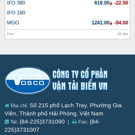
IFO 380
619.00
-22.50
IFO 180
MGO
1241.00
-94.00
Date
21 Apr
Số 215 phố Lạch Tray, Phường Gia
Địa chỉ:
Viên, Thành phố Hải Phòng, Việt Nam
(84-225)3731090
(84-
Tel:
|
Fax:
225)3731007