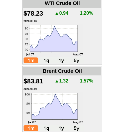
WTI Crude Oil
$78.23
▲0.94
1.20%
2026.08.07
Brent Crude Oil
$83.81
▲1.32
1.57%
2026.08.07