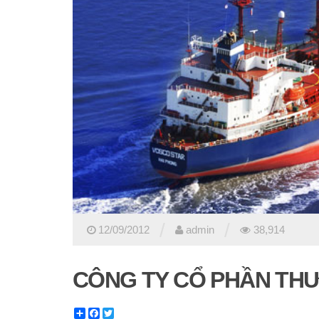
/
/
12/09/2012
admin
38,914
CÔNG TY CỔ PHẦN THƯ
Share
Facebook
Twitter