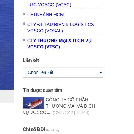
LỰC VOSCO (VCSC)
CHI NHÁNH HCM
CTY ĐL TÀU BIỂN & LOGISTICS
VOSCO (VOSAL)
CTY THƯƠNG MẠI & DỊCH VỤ
VOSCO (VTSC)
Liên kết
Tin được quan tâm
CÔNG TY CỔ PHẦN
THƯƠNG MẠI VÀ DỊCH
VỤ VOSCO....
(12/09/2012 | 38,914)
Chỉ số BDI
(Xem thêm)