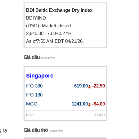
BDI Baltic Exchange Dry Index
BDIY:IND
(USD)· Market closed
2,640.00 7.00+0.27%
As of7:59 AM EDT 04/21/26.
Giá dầu
(Xem thêm)
Singapore
IFO 380
619.00
-22.50
IFO 180
MGO
1241.00
-94.00
Date
21 Apr
 ty
Giá dầu thô
(Xem thêm)