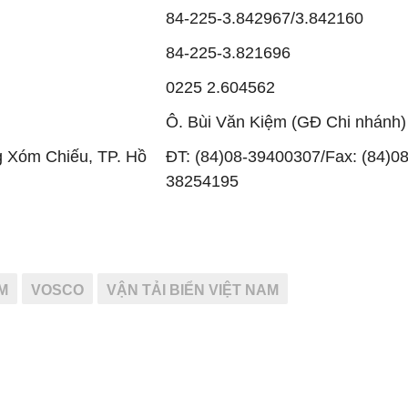
84-225-3.842967/3.842160
84-225-3.821696
0225 2.604562
Ô. Bùi Văn Kiệm (GĐ Chi nhánh)
g Xóm Chiếu, TP. Hồ
ĐT: (84)08-39400307/Fax: (84)08
38254195
M
VOSCO
VẬN TẢI BIỂN VIỆT NAM