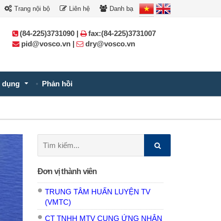
Trang nội bộ
Liên hệ
Danh bạ
(84-225)3731090 |
fax:(84-225)3731007
pid@vosco.vn |
dry@vosco.vn
 dụng
Phản hồi
Tìm
kiếm:
Đơn vị thành viên
TRUNG TÂM HUẤN LUYỆN TV
(VMTC)
CT TNHH MTV CUNG ỨNG NHÂN