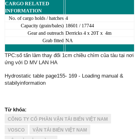
CARGO RELATED
INFORMATION
No. of cargo holds / hatches
4
Capacity (grain/bales)
18601 / 17744
Gear and outreach
Derricks 4 x 20T x 4m
Grab fitted
NA
TPC:số tấn làm thay đổi 1cm chiều chìm của tàu tại nơi
ứng với D MV LAN HA
Hydrostatic table page155- 169 - Loading manual &
stabilyinformation
Từ khóa:
CÔNG TY CỔ PHẦN VẬN TẢI BIỂN VIỆT NAM
VOSCO
VẬN TẢI BIỂN VIỆT NAM