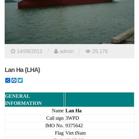
/
/
14/09/2012
admin
29,176
Lan Ha (LHA)
Share
Facebook
Twitter
GENERAL
INFORMATION
Name
Lan Ha
Call sign
3WPD
IMO No.
9375642
Flag
Viet tNam