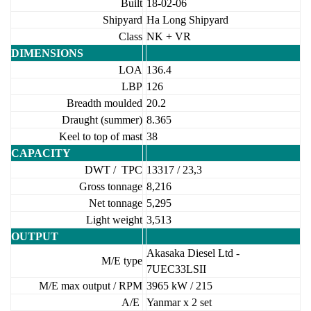
Built
18-02-06
Shipyard
Ha Long Shipyard
Class
NK + VR
DIMENSIONS
LOA
136.4
LBP
126
Breadth moulded
20.2
Draught (summer)
8.365
Keel to top of mast
38
CAPACITY
DWT / TPC
13317 / 23,3
Gross tonnage
8,216
Net tonnage
5,295
Light weight
3,513
OUTPUT
Akasaka Diesel Ltd -
M/E type
7UEC33LSII
M/E max output / RPM
3965 kW / 215
A/E
Yanmar x 2 set