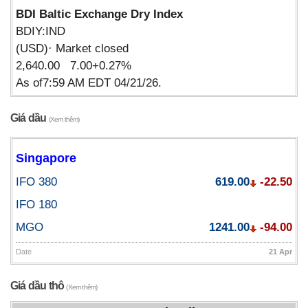
BDI Baltic Exchange Dry Index
BDIY:IND
(USD)· Market closed
2,640.00 7.00+0.27%
As of7:59 AM EDT 04/21/26.
Giá dầu
(Xem thêm)
Singapore
IFO 380
619.00
-22.50
IFO 180
MGO
1241.00
-94.00
Date
21 Apr
Giá dầu thô
(Xem thêm)