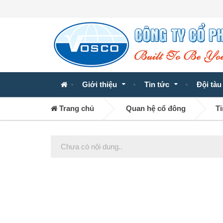
Giới thiệu
Tin tức
Đội tàu
Trang chủ
Quan hệ cổ đông
Ti
Chưa có nội dung..
Posts
navigation