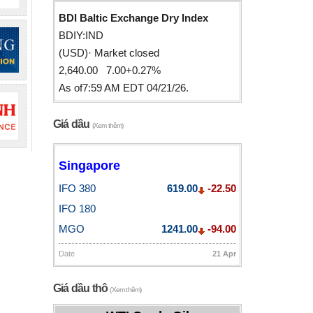
BDI Baltic Exchange Dry Index
BDIY:IND
(USD)· Market closed
2,640.00 7.00+0.27%
As of7:59 AM EDT 04/21/26.
Giá dầu
(Xem thêm)
Singapore
IFO 380
619.00
-22.50
IFO 180
MGO
1241.00
-94.00
Date
21 Apr
Giá dầu thô
(Xem thêm)