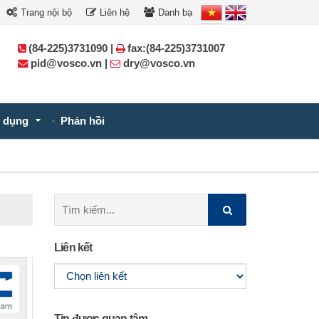
Trang nội bộ
Liên hệ
Danh bạ
(84-225)3731090 |
fax:(84-225)3731007
pid@vosco.vn |
dry@vosco.vn
 dụng
Phản hồi
Tìm
kiếm:
Liên kết
Tin được quan tâm