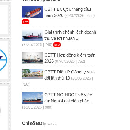
CBTT BCQt 6 tháng đầu
năm 2026
(29/07/2026 | 658)
new
Giải trình chênh lệch doanh
thu và lợi nhuận...
(27/07/2026 | 740)
new
CBTT Hợp đồng kiểm toán
2026
(07/07/2026 | 752)
CBTT Điều lệ Công ty sửa
đổi lần thứ 10
(26/05/2026 |
726)
CBTT NQ HĐQT về việc
cử Người đại diện phần...
(18/05/2026 | 988)
Chỉ số BDI
(Xem thêm)