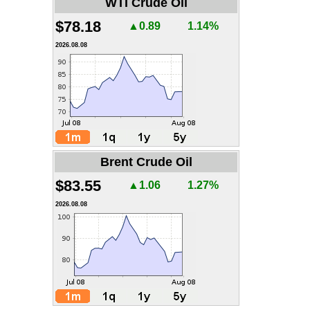
WTI Crude Oil
$78.18
▲0.89
1.14%
2026.08.08
Brent Crude Oil
$83.55
▲1.06
1.27%
2026.08.08