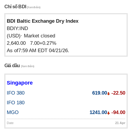
Chỉ số BDI
(Xem thêm)
BDI Baltic Exchange Dry Index
BDIY:IND
(USD)· Market closed
2,640.00 7.00+0.27%
As of7:59 AM EDT 04/21/26.
Giá dầu
(Xem thêm)
Singapore
IFO 380
619.00
-22.50
IFO 180
MGO
1241.00
-94.00
Date
21 Apr