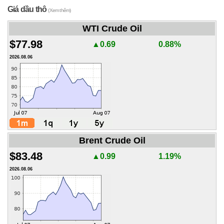
Giá dầu thô
(Xem thêm)
WTI Crude Oil
$77.98
▲0.69
0.88%
2026.08.06
Brent Crude Oil
$83.48
▲0.99
1.19%
2026.08.06