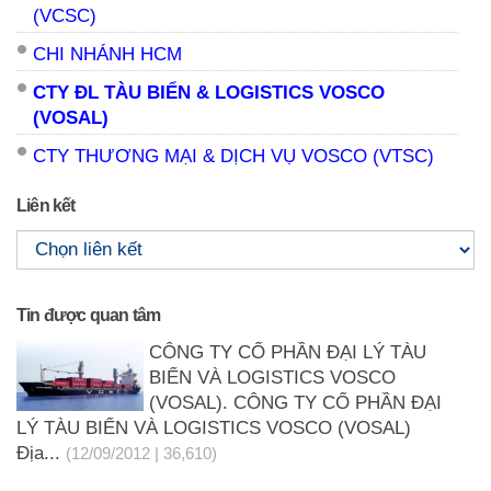
(VCSC)
CHI NHÁNH HCM
CTY ĐL TÀU BIỂN & LOGISTICS VOSCO
(VOSAL)
CTY THƯƠNG MẠI & DỊCH VỤ VOSCO (VTSC)
Liên kết
Tin được quan tâm
CÔNG TY CỔ PHẦN ĐẠI LÝ TÀU
BIỂN VÀ LOGISTICS VOSCO
(VOSAL). CÔNG TY CỔ PHẦN ĐẠI
LÝ TÀU BIỂN VÀ LOGISTICS VOSCO (VOSAL)
Địa...
(12/09/2012 | 36,610)