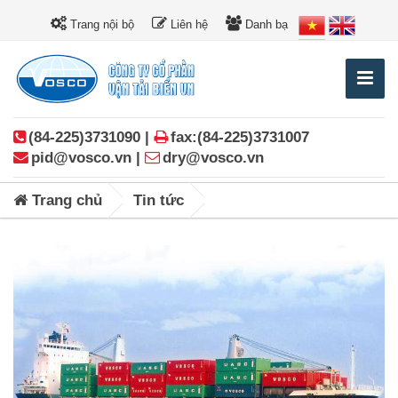
Trang nội bộ
Liên hệ
Danh bạ
(84-225)3731090 |
fax:(84-225)3731007
pid@vosco.vn |
dry@vosco.vn
Trang chủ
Tin tức