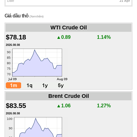
Date
21 Apr
Giá dầu thô
(Xem thêm)
WTI Crude Oil
$78.18
▲0.89
1.14%
2026.08.08
Brent Crude Oil
$83.55
▲1.06
1.27%
2026.08.08