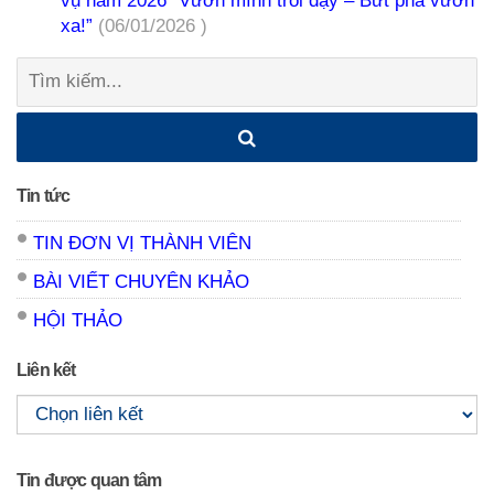
vụ năm 2026 “Vươn mình trỗi dậy – Bứt phá vươn
xa!”
(06/01/2026 )
Tìm
kiếm:
Tin tức
TIN ĐƠN VỊ THÀNH VIÊN
BÀI VIẾT CHUYÊN KHẢO
HỘI THẢO
Liên kết
Tin được quan tâm