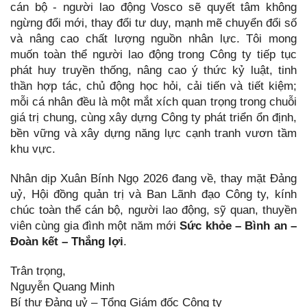
cán bộ - người lao động Vosco sẽ quyết tâm không
ngừng đổi mới, thay đổi tư duy, mạnh mẽ chuyển đổi số
và nâng cao chất lượng nguồn nhân lực. Tôi mong
muốn toàn thể người lao động trong Công ty tiếp tục
phát huy truyền thống, nâng cao ý thức kỷ luật, tinh
thần hợp tác, chủ động học hỏi, cải tiến và tiết kiệm;
mỗi cá nhân đều là một mắt xích quan trọng trong chuỗi
giá trị chung, cùng xây dựng Công ty phát triển ổn định,
bền vững và xây dựng năng lực cạnh tranh vươn tầm
khu vực.
Nhân dịp Xuân Bính Ngọ 2026 đang về, thay mặt Đảng
uỷ, Hội đồng quản trị và Ban Lãnh đạo Công ty, kính
chúc toàn thể cán bộ, người lao động, sỹ quan, thuyền
viên cùng gia đình một năm mới
Sức khỏe – Bình an –
Đoàn kết – Thắng lợi
.
Trân trọng,
Nguyễn Quang Minh
Bí thư Đảng uỷ – Tổng Giám đốc Công ty