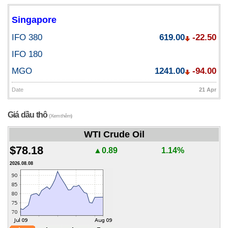
Singapore
IFO 380
619.00
-22.50
IFO 180
MGO
1241.00
-94.00
Date
21 Apr
Giá dầu thô
(Xem thêm)
WTI Crude Oil
$78.18
▲0.89
1.14%
2026.08.08