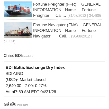
Fortune Freighter (FFR). GENERAL
INFORMATION Name Fortune
Freighter Call...
(31/08/2012 | 34,486)
Fortune Navigator (FNA). GENERAL
INFORMATION Name Fortune
Navigator Call...
(30/08/2012 |
24,446)
Chỉ số BDI
(Xem thêm)
BDI Baltic Exchange Dry Index
BDIY:IND
(USD)· Market closed
2,640.00 7.00+0.27%
As of7:59 AM EDT 04/21/26.
Giá dầu
(Xem thêm)