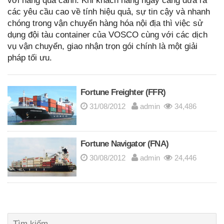
với hàng quá cảnh. Khi khách hàng ngày càng đưa ra
các yêu cầu cao về tính hiệu quả, sự tin cậy và nhanh
chóng trong vận chuyển hàng hóa nội địa thì việc sử
dụng đội tàu container của VOSCO cùng với các dịch
vụ vận chuyển, giao nhận trọn gói chính là một giải
pháp tối ưu.
Fortune Freighter (FFR)
31/08/2012
admin
34,486
Fortune Navigator (FNA)
30/08/2012
admin
24,446
Posts
Tìm
navigation