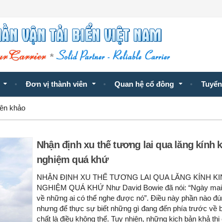
Đơn vị thành viên
Quan hệ cổ đông
Tuyển
yên khảo
Nhận định xu thế tương lai qua lăng kính 
nghiệm quá khứ
NHẬN ĐỊNH XU THẾ TƯƠNG LAI QUA LĂNG KÍNH K
NGHIỆM QUÁ KHỨ Như David Bowie đã nói: “Ngày mai
về những ai có thể nghe được nó”. Điều này phần nào đú
nhưng để thực sự biết những gì đang đến phía trước về 
chất là điều không thể. Tuy nhiên, những kịch bản khả thi