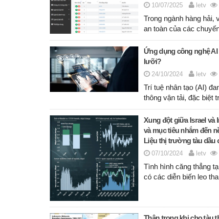
10/07/2025
letv
Trong ngành hàng hải, v
an toàn của các chuyến
Ứng dụng công nghệ AI t
lưỡi?
24/10/2024
letv
Trí tuệ nhân tạo (AI) đ
thông vận tải, đặc biệt 
Xung đột giữa Israel và 
và mục tiêu nhắm đến n
Liệu thị trường tàu dầ
07/10/2024
letv
Tình hình căng thẳng tạ
có các diễn biến leo th
Thận trọng khi cho tàu t