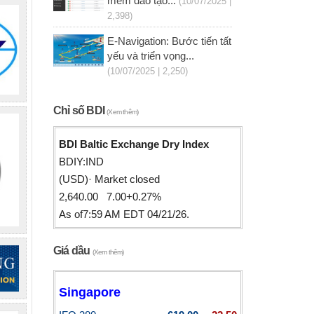
mềm đào tạo...
(10/07/2025 |
2,398)
E-Navigation: Bước tiến tất
yếu và triển vọng...
(10/07/2025 | 2,250)
Chỉ số BDI
(Xem thêm)
BDI Baltic Exchange Dry Index
BDIY:IND
(USD)· Market closed
2,640.00 7.00+0.27%
As of7:59 AM EDT 04/21/26.
Giá dầu
(Xem thêm)
Singapore