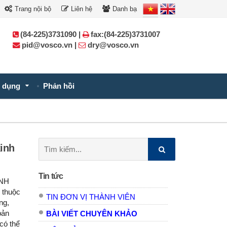
Trang nội bộ
Liên hệ
Danh bạ
(84-225)3731090 |
fax:(84-225)3731007
pid@vosco.vn |
dry@vosco.vn
 dụng
Phản hồi
Tìm
kinh
kiếm:
Tin tức
INH
 thuộc
TIN ĐƠN VỊ THÀNH VIÊN
ng,
bản
BÀI VIẾT CHUYÊN KHẢO
 có thể