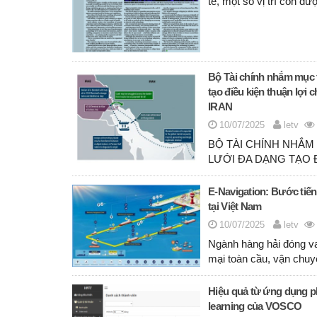
tế, một số vị trí còn đư
Bộ Tài chính nhắm mục 
tạo điều kiện thuận lợi
IRAN
10/07/2025
letv
BỘ TÀI CHÍNH NHẮM
LƯỚI ĐA DẠNG TẠO 
E-Navigation: Bước tiến
tại Việt Nam
10/07/2025
letv
Ngành hàng hải đóng va
mại toàn cầu, vận chu
Hiệu quả từ ứng dụng p
learning của VOSCO