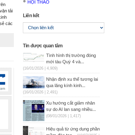
HỘI THẢO
rên
vận tải
Liên kết
kinh
sẻ các
Tin được quan tâm
Tình hình thị trường đóng
mới tàu Quý 4 và...
(16/01/2026 | 4,909)
Nhận định xu thế tương lai
qua lăng kính kinh...
(16/01/2026 | 2,491)
Xu hướng cắt giảm nhân
sự do AI lan sang nhiều...
(08/01/2026 | 1,417)
Hiệu quả từ ứng dụng phần