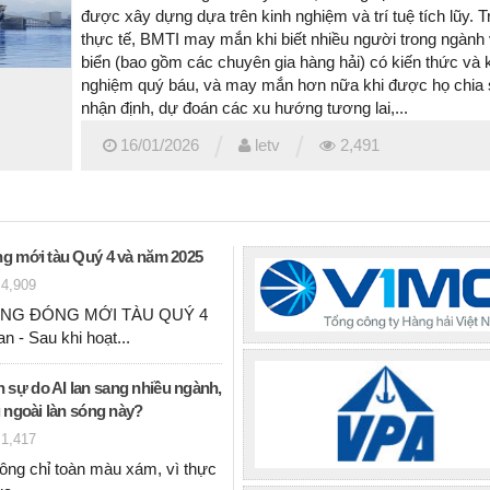
được xây dựng dựa trên kinh nghiệm và trí tuệ tích lũy. T
thực tế, BMTI may mắn khi biết nhiều người trong ngành 
biển (bao gồm các chuyên gia hàng hải) có kiến thức và 
nghiệm quý báu, và may mắn hơn nữa khi được họ chia 
nhận định, dự đoán các xu hướng tương lai,...
/
/
16/01/2026
letv
2,491
ng mới tàu Quý 4 và năm 2025
4,909
ỜNG ĐÓNG MỚI TÀU QUÝ 4
 - Sau khi hoạt...
 sự do AI lan sang nhiều ngành,
g ngoài làn sóng này?
1,417
ông chỉ toàn màu xám, vì thực