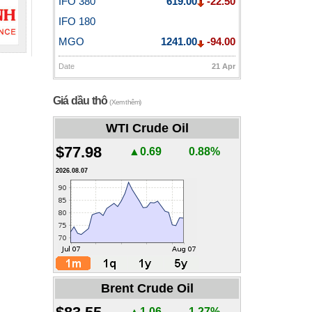
IFO 380
619.00
-22.50
IFO 180
MGO
1241.00
-94.00
Date
21 Apr
Giá dầu thô
(Xem thêm)
WTI Crude Oil
$77.98
▲0.69
0.88%
2026.08.07
Brent Crude Oil
▲1.06
1.27%