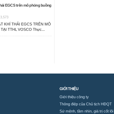
 thải EGCS trên mô phỏng buồng
3,573
T KHÍ THẢI EGCS TRÊN MÔ
ẠI TTHL VOSCO Thực...
GIỚI THIỆU
Giới thiệu công ty
Thông điệp của Chủ tịch HĐQT
Sứ mệnh, tầm nhìn, giá trị cốt lõi