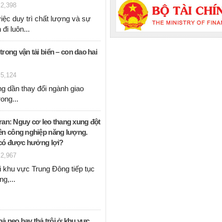
2,398
iệc duy trì chất lượng và sự
 đi luôn...
rong vận tải biển – con dao hai
5,124
ang dần thay đổi ngành giao
trong...
Iran: Nguy cơ leo thang xung đột
ền công nghiệp năng lượng.
u có được hưởng lợi?
2,967
i khu vực Trung Đông tiếp tục
ang,...
hả neo hay thả trôi ở khu vực