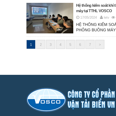
Hệ thống kiểm soát khí
máy tại TTHL VOSCO
17/05/2024
letv
HỆ THỐNG KIỂM SOÁ
PHỎNG BUỒNG MÁY T
1
2
3
4
5
6
7
>
Posts
navigation