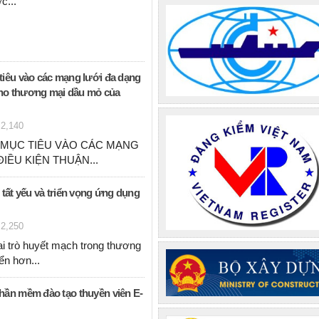
ợc...
tiêu vào các mạng lưới đa dạng
 cho thương mại dầu mỏ của
2,140
 MỤC TIÊU VÀO CÁC MẠNG
ĐIỀU KIỆN THUẬN...
 tất yếu và triển vọng ứng dụng
2,250
i trò huyết mạch trong thương
yển hơn...
hần mềm đào tạo thuyền viên E-