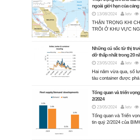
ngoài giới hạn của cảng
13/08/2024
letv
THẬN TRỌNG KHI CH
TRÔI Ở KHU VỰC NG
Những cú sốc từ thị tr
dỡ thấp nhất trong 20 
23/05/2024
letv
Hai năm vừa qua, số lư
tàu container được phá
Tổng quan và triển vọng
2/2024
23/05/2024
letv
Tổng quan và Triển vọng
tin quý 2/2024 của B