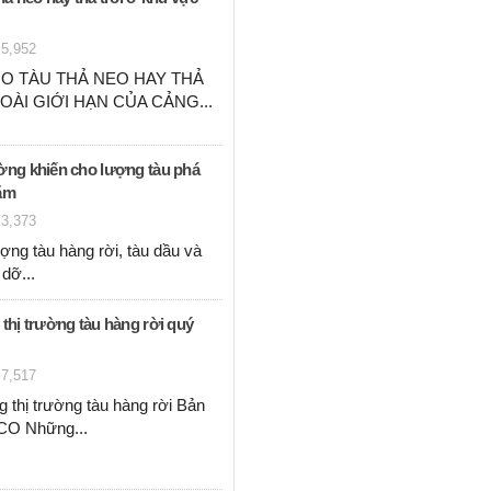
5,952
O TÀU THẢ NEO HAY THẢ
OÀI GIỚI HẠN CỦA CẢNG...
ường khiến cho lượng tàu phá
năm
3,373
ợng tàu hàng rời, tàu dầu và
 dỡ...
 thị trường tàu hàng rời quý
7,517
 thị trường tàu hàng rời Bản
IMCO Những...