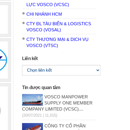
LỰC VOSCO (VCSC)
CHI NHÁNH HCM
CTY ĐL TÀU BIỂN & LOGISTICS
VOSCO (VOSAL)
CTY THƯƠNG MẠI & DỊCH VỤ
VOSCO (VTSC)
Liên kết
Tin được quan tâm
VOSCO MANPOWER
SUPPLY ONE MEMBER
COMPANY LIMITED (VCSC)....
(20/07/2021 | 11,015)
CÔNG TY CỔ PHẦN