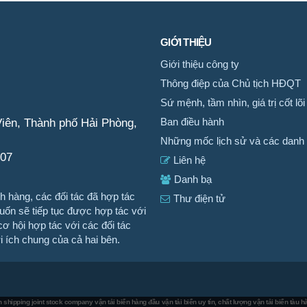
GIỚI THIỆU
Giới thiệu công ty
Thông điệp của Chủ tịch HĐQT
Sứ mệnh, tầm nhìn, giá trị cốt lõi
iên, Thành phố Hải Phòng,
Ban điều hành
Những mốc lịch sử và các danh 
007
Liên hệ
Danh bạ
 hàng, các đối tác đã hợp tác
Thư điện tử
n sẽ tiếp tục được hợp tác với
ơ hội hợp tác với các đối tác
ợi ích chung của cả hai bên.
 shipping joint stock company
vận tải biển hàng đầu
vận tải biển uy tín, chất lượng
vận tải biển tàu 