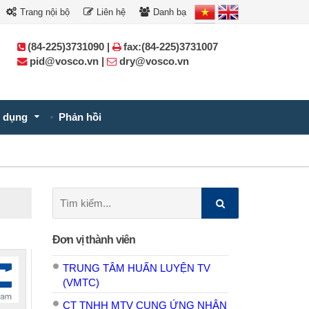
Trang nội bộ
Liên hệ
Danh bạ
(84-225)3731090 |
fax:(84-225)3731007
pid@vosco.vn |
dry@vosco.vn
 dụng
Phản hồi
Tìm
kiếm:
Đơn vị thành viên
TRUNG TÂM HUẤN LUYỆN TV
(VMTC)
CT TNHH MTV CUNG ỨNG NHÂN