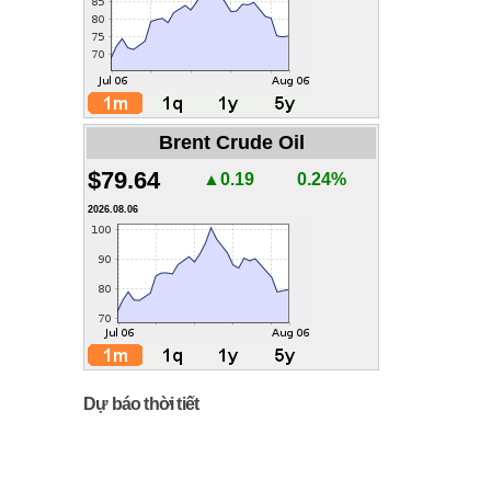
Brent Crude Oil
$79.64
▲0.19
0.24%
2026.08.06
Dự báo thời tiết