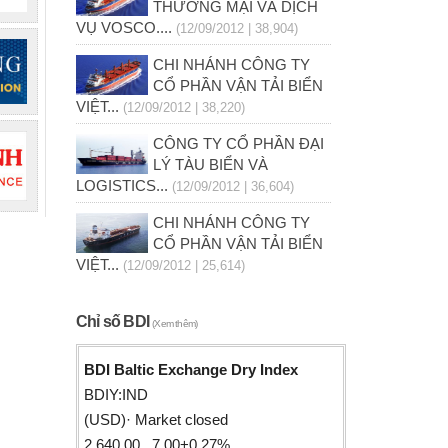
THƯƠNG MẠI VÀ DỊCH
VỤ VOSCO....
(12/09/2012 | 38,904)
CHI NHÁNH CÔNG TY
CỔ PHẦN VẬN TẢI BIỂN
VIỆT...
(12/09/2012 | 38,220)
CÔNG TY CỔ PHẦN ĐẠI
LÝ TÀU BIỂN VÀ
LOGISTICS...
(12/09/2012 | 36,604)
CHI NHÁNH CÔNG TY
CỔ PHẦN VẬN TẢI BIỂN
VIỆT...
(12/09/2012 | 25,614)
Chỉ số BDI
(Xem thêm)
BDI Baltic Exchange Dry Index
BDIY:IND
(USD)· Market closed
2,640.00 7.00+0.27%