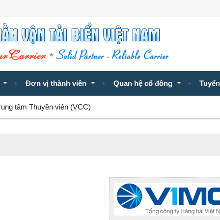
Đơn vị thành viên
Quan hệ cổ đông
Tuyển
rung tâm Thuyền viên (VCC)