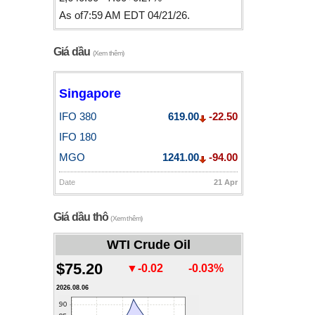
As of7:59 AM EDT 04/21/26.
Giá dầu
(Xem thêm)
Singapore
IFO 380
619.00
-22.50
IFO 180
MGO
1241.00
-94.00
Date
21 Apr
Giá dầu thô
(Xem thêm)
WTI Crude Oil
$75.20
▼-0.02
-0.03%
2026.08.06