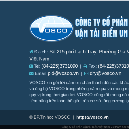
Số 215 phố Lạch Tray, Phường Gia V
Địa chỉ:
Việt Nam
(84-225)3731090
(84-225)3731
Tel:
|
Fax:
pid@vosco.vn
dry@vosco.vn
Email:
|
VOSCO xin gửi lời cảm ơn chân thành đến các khách
và ủng hộ VOSCO trong những năm qua và mong muố
quý vị trong thời gian tới. VOSCO cũng rất mong có c
tiềm năng trên toàn thế giới trên cơ sở tăng cường l
© BP.Tin học VOSCO |
https://vosco.vn
Công ty cổ phần vận tải biển Việt Nam
Vietnam ocean