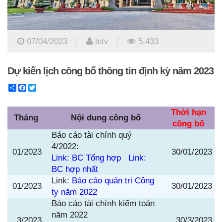
/
/
07/04/2023
letv
5,433
Dự kiến lịch công bố thông tin định kỳ năm 2023
Share
Facebook
Twitter
Thời hạn
Tháng
Nội dung công bố
công bố
Báo cáo tài chính quý
4/2022:
01/2023
30/01/2023
Link: BC Tổng hợp
Link:
BC hợp nhất
Link:
Báo cáo quản trị Công
01/2023
30/01/2023
ty năm 2022
Báo cáo tài chính kiểm toán
năm 2022
3/2023
30/3/2023