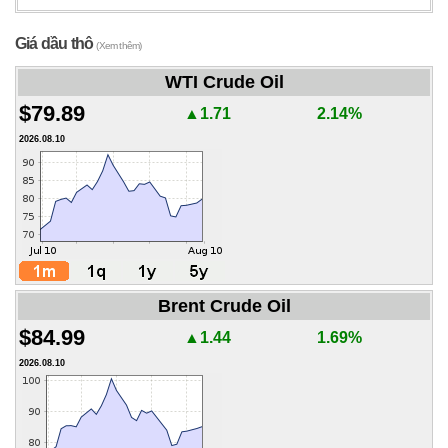
Giá dầu thô
(Xem thêm)
WTI Crude Oil
$79.89
▲1.71
2.14%
2026.08.10
Brent Crude Oil
$84.99
▲1.44
1.69%
2026.08.10