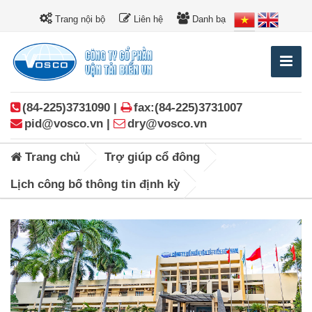
Trang nội bộ
Liên hệ
Danh bạ
(84-225)3731090 |
fax:(84-225)3731007
pid@vosco.vn |
dry@vosco.vn
Trang chủ
Trợ giúp cổ đông
Lịch công bố thông tin định kỳ