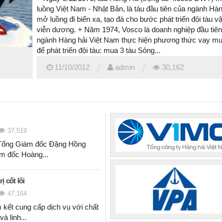
luồng Việt Nam - Nhật Bản, là tàu đầu tiên của ngành Hàn
mở luồng đi biển xa, tạo đà cho bước phát triển đội tàu vậ
viễn dương. + Năm 1974, Vosco là doanh nghiệp đầu tiê
ngành Hàng hải Việt Nam thực hiện phương thức vay mu
để phát triển đội tàu: mua 3 tàu Sông...
/
/
11/10/2012
admin
30,162
37,519
Tổng Giám đốc Đặng Hồng
ám đốc Hoàng...
ị cốt lõi
47,164
ết cung cấp dịch vụ với chất
và linh...