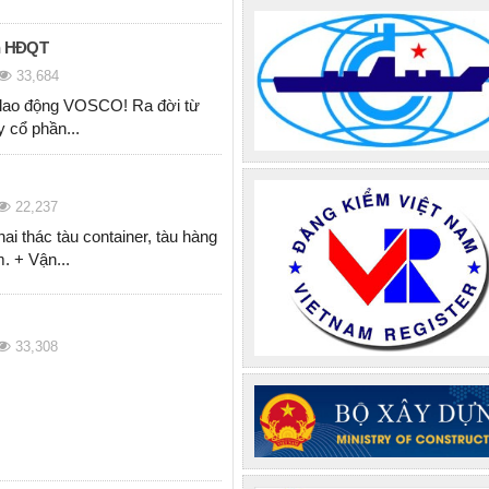
ch HĐQT
33,684
i lao động VOSCO! Ra đời từ
y cổ phần...
22,237
hai thác tàu container, tàu hàng
m. + Vận...
33,308