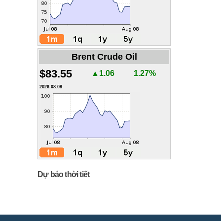
Brent Crude Oil
$83.55
▲1.06
1.27%
2026.08.08
Dự báo thời tiết