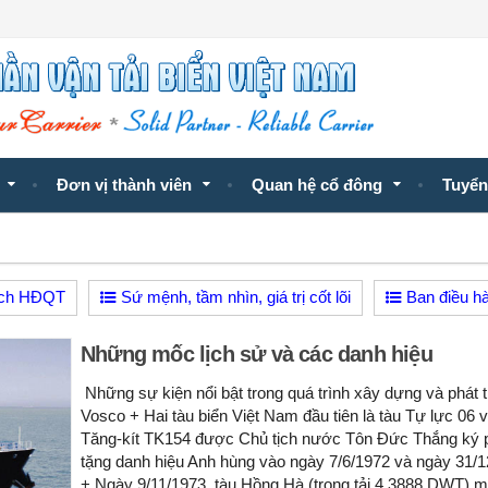
Đơn vị thành viên
Quan hệ cổ đông
Tuyển
tịch HĐQT
Sứ mệnh, tầm nhìn, giá trị cốt lõi
Ban điều h
Những mốc lịch sử và các danh hiệu
Những sự kiện nổi bật trong quá trình xây dựng và phát t
Vosco + Hai tàu biển Việt Nam đầu tiên là tàu Tự lực 06 v
Tăng-kít TK154 được Chủ tịch nước Tôn Đức Thắng ký 
tặng danh hiệu Anh hùng vào ngày 7/6/1972 và ngày 31/1
+ Ngày 9/11/1973, tàu Hồng Hà (trọng tải 4.3888 DWT) 