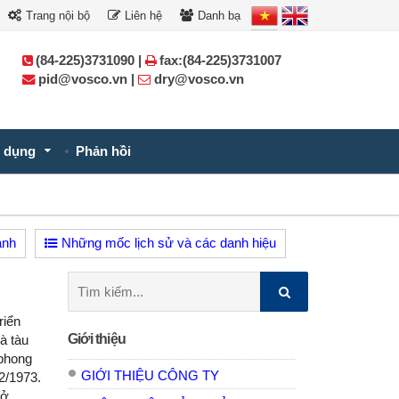
Trang nội bộ
Liên hệ
Danh bạ
(84-225)3731090 |
fax:(84-225)3731007
pid@vosco.vn |
dry@vosco.vn
 dụng
Phản hồi
ành
Những mốc lịch sử và các danh hiệu
Tìm
kiếm:
riển
Giới thiệu
à tàu
phong
GIỚI THIỆU CÔNG TY
2/1973.
mở