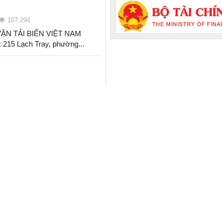
107,294
ẬN TẢI BIỂN VIỆT NAM
 215 Lạch Tray, phường...