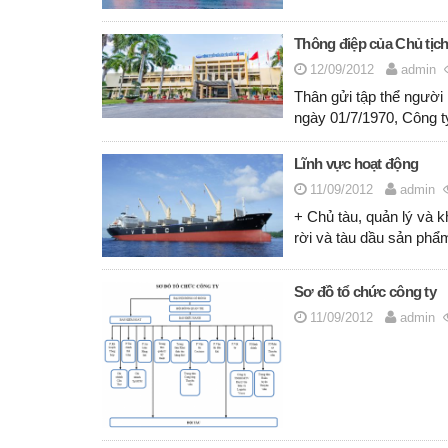
Thông điệp của Chủ tị
12/09/2012
admin
Thân gửi tập thể ngườ
ngày 01/7/1970, Công t
Lĩnh vực hoạt động
11/09/2012
admin
+ Chủ tàu, quản lý và k
rời và tàu dầu sản phẩ
Sơ đồ tổ chức công ty
11/09/2012
admin