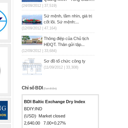
(24/09/2012 | 37,519)
Sứ mệnh, tầm nhìn, giá trị
cốt lõi. Sứ mệnh:...
(12/09/2012 | 47,164)
Thông điệp của Chủ tịch
HĐQT. Thân gửi tập...
(12/09/2012 | 33,684)
Sơ đồ tổ chức công ty
(11/09/2012 | 33,308)
Chỉ số BDI
(Xem thêm)
BDI Baltic Exchange Dry Index
BDIY:IND
(USD)· Market closed
2,640.00 7.00+0.27%