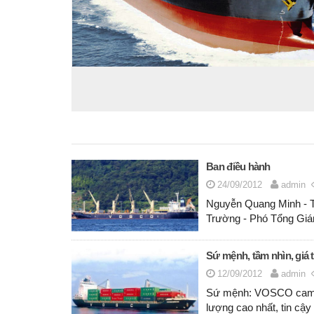
Ban điều hành
24/09/2012
admin
Nguyễn Quang Minh - 
Trường - Phó Tổng Gi
Sứ mệnh, tầm nhìn, giá tr
12/09/2012
admin
Sứ mệnh: VOSCO cam k
lượng cao nhất, tin cậy 