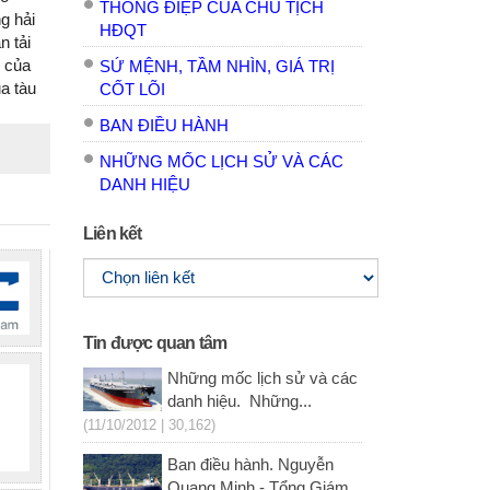
THÔNG ĐIỆP CỦA CHỦ TỊCH
g hải
HĐQT
n tải
n của
SỨ MỆNH, TẦM NHÌN, GIÁ TRỊ
a tàu
CỐT LÕI
BAN ĐIỀU HÀNH
NHỮNG MỐC LỊCH SỬ VÀ CÁC
DANH HIỆU
Liên kết
Tin được quan tâm
Những mốc lịch sử và các
danh hiệu. Những...
(11/10/2012 | 30,162)
Ban điều hành. Nguyễn
Quang Minh - Tổng Giám...