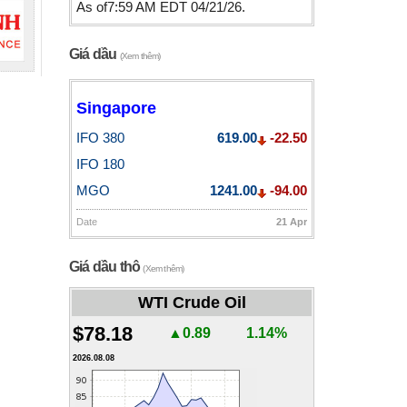
As of7:59 AM EDT 04/21/26.
Giá dầu
(Xem thêm)
Singapore
IFO 380
619.00
-22.50
IFO 180
MGO
1241.00
-94.00
Date
21 Apr
Giá dầu thô
(Xem thêm)
WTI Crude Oil
$78.18
▲0.89
1.14%
2026.08.08