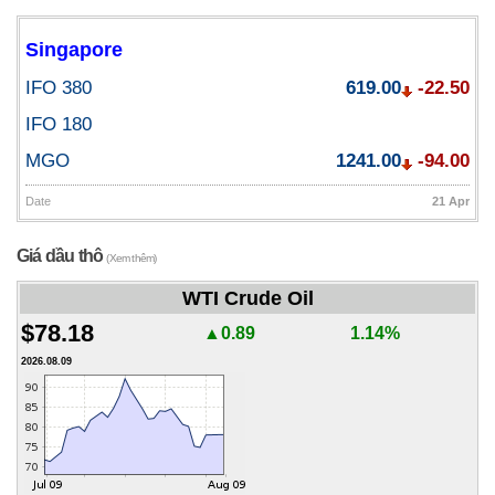
Singapore
IFO 380
619.00
-22.50
IFO 180
MGO
1241.00
-94.00
Date
21 Apr
Giá dầu thô
(Xem thêm)
WTI Crude Oil
$78.18
▲0.89
1.14%
2026.08.09