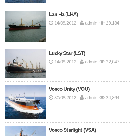
Lan Ha (LHA)
14/09/2012
admin
29,184
Lucky Star (LST)
14/09/2012
admin
22,047
Vosco Unity (VOU)
30/08/2012
admin
24,864
Vosco Starlight (VSA)