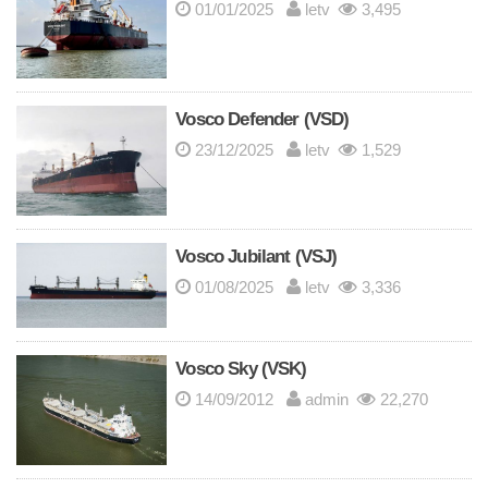
01/01/2025
letv
3,495
Vosco Defender (VSD)
23/12/2025
letv
1,529
Vosco Jubilant (VSJ)
01/08/2025
letv
3,336
Vosco Sky (VSK)
14/09/2012
admin
22,270