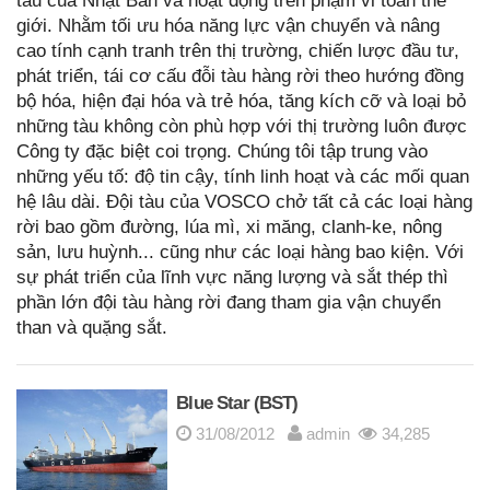
tàu của Nhật Bản và hoạt động trên phạm vi toàn thế
giới. Nhằm tối ưu hóa năng lực vận chuyển và nâng
cao tính cạnh tranh trên thị trường, chiến lược đầu tư,
phát triển, tái cơ cấu đỗi tàu hàng rời theo hướng đồng
bộ hóa, hiện đại hóa và trẻ hóa, tăng kích cỡ và loại bỏ
những tàu không còn phù hợp với thị trường luôn được
Công ty đặc biệt coi trọng. Chúng tôi tập trung vào
những yếu tố: độ tin cậy, tính linh hoạt và các mối quan
hệ lâu dài. Đội tàu của VOSCO chở tất cả các loại hàng
rời bao gồm đường, lúa mì, xi măng, clanh-ke, nông
sản, lưu huỳnh... cũng như các loại hàng bao kiện. Với
sự phát triển của lĩnh vực năng lượng và sắt thép thì
phần lớn đội tàu hàng rời đang tham gia vận chuyển
than và quặng sắt.
Blue Star (BST)
31/08/2012
admin
34,285