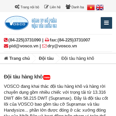
Trang nội bộ
Liên hệ
Danh bạ
(84-225)3731090 |
fax:(84-225)3731007
pid@vosco.vn |
dry@vosco.vn
Trang chủ
Đội tàu
Đội tàu hàng khô
Đội tàu hàng khô
new
VOSCO đang khai thác đội tàu hàng khô và hàng rời
chuyên dụng gồm nhiều chiếc với trọng tải từ 13.316
DWT đến 58.215 DWT (Supramax). Đây là đội tàu cốt
lõi của VOSCO bao gồm tàu cỡ Supramax và tàu
Handysize... phần lớn được đóng ở các xưởng đóng