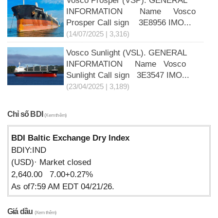
Vosco Prosper (VSP). GENERAL
INFORMATION Name Vosco
Prosper Call sign 3E8956 IMO...
(14/07/2025 | 3,316)
Vosco Sunlight (VSL). GENERAL
INFORMATION Name Vosco
Sunlight Call sign 3E3547 IMO...
(23/04/2025 | 3,189)
Chỉ số BDI
(Xem thêm)
BDI Baltic Exchange Dry Index
BDIY:IND
(USD)· Market closed
2,640.00 7.00+0.27%
As of7:59 AM EDT 04/21/26.
Giá dầu
(Xem thêm)