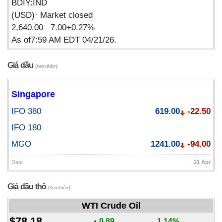
BDIY:IND
(USD)· Market closed
2,640.00 7.00+0.27%
As of7:59 AM EDT 04/21/26.
Giá dầu
(Xem thêm)
Singapore
IFO 380
619.00
-22.50
IFO 180
MGO
1241.00
-94.00
Date
21 Apr
Giá dầu thô
(Xem thêm)
WTI Crude Oil
$78.18
▲0.89
1.14%