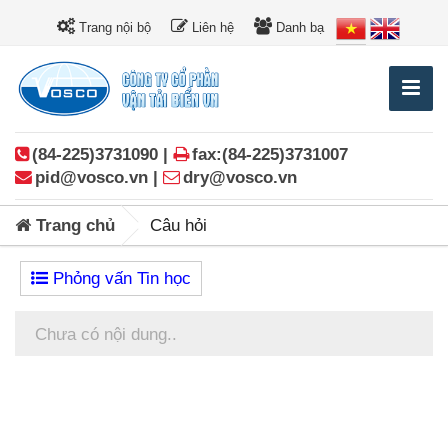
Trang nội bộ
Liên hệ
Danh bạ
(84-225)3731090 |
fax:(84-225)3731007
pid@vosco.vn |
dry@vosco.vn
Trang chủ
Câu hỏi
Phỏng vấn Tin học
Chưa có nội dung..
Posts