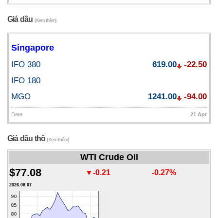
Giá dầu
(Xem thêm)
Singapore
IFO 380
619.00
-22.50
IFO 180
MGO
1241.00
-94.00
Date
21 Apr
Giá dầu thô
(Xem thêm)
WTI Crude Oil
$77.08
▼-0.21
-0.27%
2026.08.07