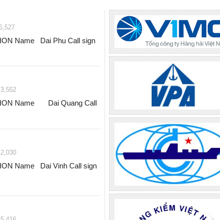
6,527
N Name Dai Phu Call sign
3,552
ON Name Dai Quang Call
2,030
N Name Dai Vinh Call sign
5,416