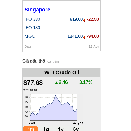
Singapore
IFO 380
619.00
-22.50
IFO 180
MGO
1241.00
-94.00
Date
21 Apr
Giá dầu thô
(Xem thêm)
WTI Crude Oil
$77.68
▲2.46
3.17%
2026.08.06