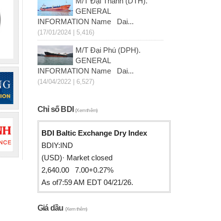
M/T Đại Thành (DTH).
GENERAL
INFORMATION Name Dai...
(17/01/2024 | 5,416)
M/T Đại Phú (DPH).
GENERAL
INFORMATION Name Dai...
(14/04/2022 | 6,527)
Chỉ số BDI
(Xem thêm)
BDI Baltic Exchange Dry Index
BDIY:IND
(USD)· Market closed
2,640.00 7.00+0.27%
As of7:59 AM EDT 04/21/26.
Giá dầu
(Xem thêm)