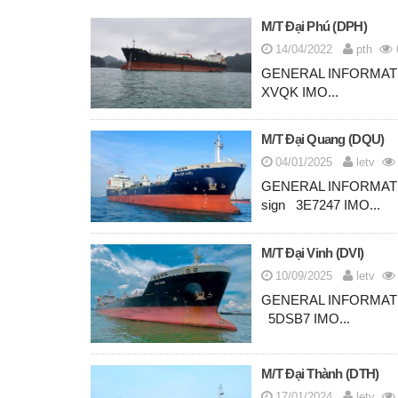
M/T Đại Phú (DPH)
14/04/2022
pth
GENERAL INFORMATIO
XVQK IMO...
M/T Đại Quang (DQU)
04/01/2025
letv
GENERAL INFORMATI
sign 3E7247 IMO...
M/T Đại Vinh (DVI)
10/09/2025
letv
GENERAL INFORMATIO
5DSB7 IMO...
M/T Đại Thành (DTH)
17/01/2024
letv