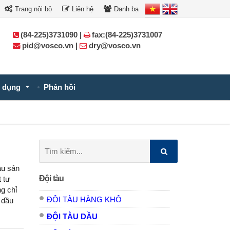
Trang nội bộ
Liên hệ
Danh bạ
(84-225)3731090 |
fax:(84-225)3731007
pid@vosco.vn |
dry@vosco.vn
 dụng
Phản hồi
Tìm
kiếm:
ầu sản
Đội tàu
t tư
g chỉ
ĐỘI TÀU HÀNG KHÔ
 dầu
ĐỘI TÀU DẦU