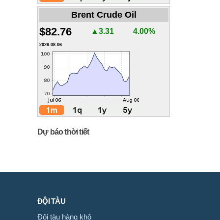
Brent Crude Oil
$82.76
▲3.31
4.00%
2026.08.06
Dự báo thời tiết
ĐỘI TÀU
Đội tàu hàng khô