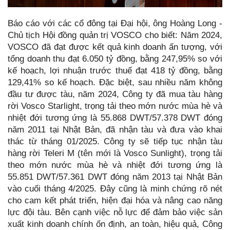
Báo cáo với các cổ đông tại Đại hội, ông Hoàng Long -
Chủ tịch Hội đồng quản trị VOSCO cho biết: Năm 2024,
VOSCO đã đạt được kết quả kinh doanh ấn tượng, với
tổng doanh thu đạt 6.050 tỷ đồng, bằng 247,95% so với
kế hoạch, lợi nhuận trước thuế đạt 418 tỷ đồng, bằng
129,41% so kế hoạch. Đặc biệt, sau nhiều năm không
đầu tư được tàu, năm 2024, Công ty đã mua tàu hàng
rời Vosco Starlight, trọng tải theo mớn nước mùa hè và
nhiệt đới tương ứng là 55.868 DWT/57.378 DWT đóng
năm 2011 tại Nhật Bản, đã nhận tàu và đưa vào khai
thác từ tháng 01/2025. Công ty sẽ tiếp tục nhận tàu
hàng rời Teleri M (tên mới là Vosco Sunlight), trọng tải
theo mớn nước mùa hè và nhiệt đới tương ứng là
55.851 DWT/57.361 DWT đóng năm 2013 tại Nhật Bản
vào cuối tháng 4/2025. Đây cũng là minh chứng rõ nét
cho cam kết phát triển, hiện đại hóa và nâng cao năng
lực đội tàu. Bên cạnh việc nỗ lực để đảm bảo việc sản
xuất kinh doanh chính ổn định, an toàn, hiệu quả, Công