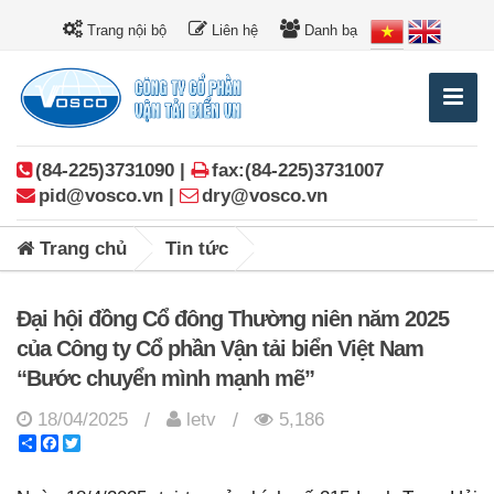
Trang nội bộ
Liên hệ
Danh bạ
(84-225)3731090 |
fax:(84-225)3731007
pid@vosco.vn |
dry@vosco.vn
Trang chủ
Tin tức
Đại hội đồng Cổ đông Thường niên năm 2025
của Công ty Cổ phần Vận tải biển Việt Nam
“Bước chuyển mình mạnh mẽ”
18/04/2025
letv
5,186
/
/
Share
Facebook
Twitter