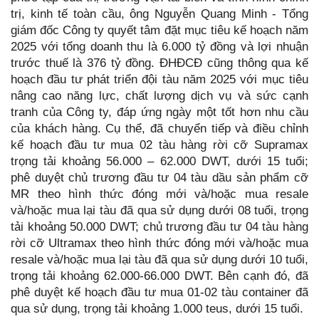
trị, kinh tế toàn cầu, ông Nguyễn Quang Minh - Tổng
giám đốc Công ty quyết tâm đặt mục tiêu kế hoạch năm
2025 với tổng doanh thu là 6.000 tỷ đồng và lợi nhuận
trước thuế là 376 tỷ đồng. ĐHĐCĐ cũng thông qua kế
hoạch đầu tư phát triển đội tàu năm 2025 với mục tiêu
nâng cao năng lực, chất lượng dịch vụ và sức cạnh
tranh của Công ty, đáp ứng ngày một tốt hơn nhu cầu
của khách hàng. Cụ thể, đã chuyển tiếp và điều chỉnh
kế hoạch đầu tư mua 02 tàu hàng rời cỡ Supramax
trọng tải khoảng 56.000 – 62.000 DWT, dưới 15 tuổi;
phê duyệt chủ trương đầu tư 04 tàu dầu sản phẩm cỡ
MR theo hình thức đóng mới và/hoặc mua resale
và/hoặc mua lại tàu đã qua sử dụng dưới 08 tuổi, trọng
tải khoảng 50.000 DWT; chủ trương đầu tư 04 tàu hàng
rời cỡ Ultramax theo hình thức đóng mới và/hoặc mua
resale và/hoặc mua lại tàu đã qua sử dụng dưới 10 tuổi,
trọng tải khoảng 62.000-66.000 DWT. Bên cạnh đó, đã
phê duyệt kế hoạch đầu tư mua 01-02 tàu container đã
qua sử dụng, trọng tải khoảng 1.000 teus, dưới 15 tuổi.