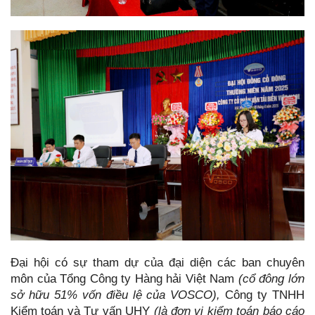
Đại hội có sự tham dự của đại diện các ban chuyên
môn của Tổng Công ty Hàng hải Việt Nam
(cổ đông lớn
sở hữu 51% vốn điều lệ của VOSCO),
Công ty TNHH
Kiểm toán và Tư vấn UHY
(là đơn vị kiểm toán báo cáo