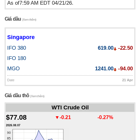
As of7:59 AM EDT 04/21/26.
Giá dầu
(Xem thêm)
Singapore
IFO 380
619.00
-22.50
IFO 180
MGO
1241.00
-94.00
Date
21 Apr
Giá dầu thô
(Xem thêm)
WTI Crude Oil
$77.08
▼-0.21
-0.27%
2026.08.07