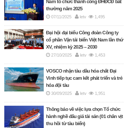
Nam tổ chức thành công ĐHĐCĐ bất
thường năm 2025
07/11/2025
letv
1,495
Đại hội đại biểu Công đoàn Công ty
cổ phần Vận tải biển Việt Nam lần thứ
XV, nhiệm kỳ 2025 – 2030
27/10/2025
letv
1,453
VOSCO nhận tàu dầu hóa chất Đại
Vinh tiếp tục cam kết phát triển và trẻ
hóa đội tàu
30/09/2025
letv
1,951
Thông báo về việc lựa chọn Tổ chức
hành nghề đấu giá tài sản (01 chân vịt
thu hồi từ tàu biển)