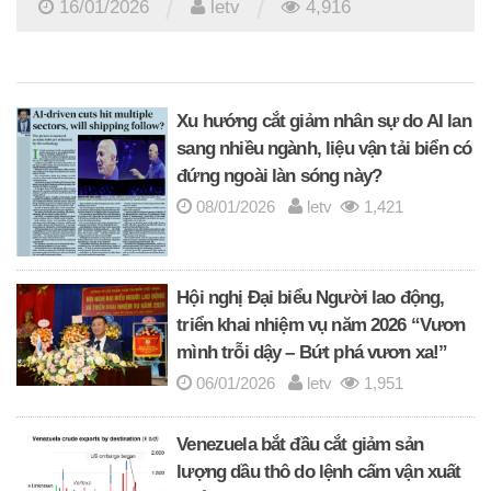
/
/
16/01/2026
letv
4,916
Xu hướng cắt giảm nhân sự do AI lan
sang nhiều ngành, liệu vận tải biển có
đứng ngoài làn sóng này?
08/01/2026
letv
1,421
Hội nghị Đại biểu Người lao động,
triển khai nhiệm vụ năm 2026 “Vươn
mình trỗi dậy – Bứt phá vươn xa!”
06/01/2026
letv
1,951
Venezuela bắt đầu cắt giảm sản
lượng dầu thô do lệnh cấm vận xuất