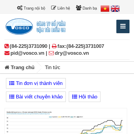
Trang nội bộ
Liên hệ
Danh bạ
(84-225)3731090 |
fax:(84-225)3731007
pid@vosco.vn |
dry@vosco.vn
Trang chủ
Tin tức
Tin đơn vị thành viên
Bài viết chuyên khảo
Hội thảo