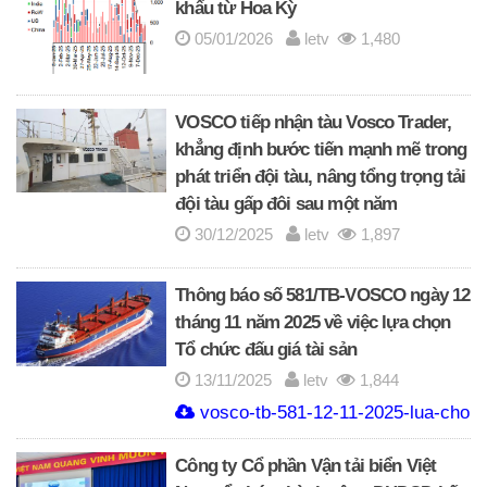
khẩu từ Hoa Kỳ
05/01/2026
letv
1,480
VOSCO tiếp nhận tàu Vosco Trader,
khẳng định bước tiến mạnh mẽ trong
phát triển đội tàu, nâng tổng trọng tải
đội tàu gấp đôi sau một năm
30/12/2025
letv
1,897
Thông báo số 581/TB-VOSCO ngày 12
tháng 11 năm 2025 về việc lựa chọn
Tổ chức đấu giá tài sản
13/11/2025
letv
1,844
vosco-tb-581-12-11-2025-lua-chon-t
Công ty Cổ phần Vận tải biển Việt