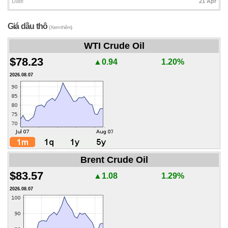
Date
21 Apr
Giá dầu thô
(Xem thêm)
WTI Crude Oil
$78.23
▲0.94
1.20%
2026.08.07
Brent Crude Oil
$83.57
▲1.08
1.29%
2026.08.07