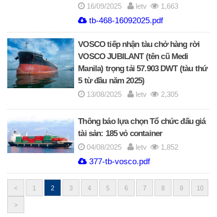
16/09/2025
letv
1,663
tb-468-16092025.pdf
VOSCO tiếp nhận tàu chở hàng rời
VOSCO JUBILANT (tên cũ Medi
Manila) trọng tải 57.903 DWT (tàu thứ
5 từ đầu năm 2025)
13/08/2025
letv
2,305
Thông báo lựa chọn Tổ chức đấu giá
tài sản: 185 vỏ container
04/08/2025
letv
1,852
377-tb-vosco.pdf
<
1
2
3
4
5
6
7
8
9
10
Posts
>
navigation