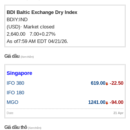
BDI Baltic Exchange Dry Index
BDIY:IND
(USD)· Market closed
2,640.00 7.00+0.27%
As of7:59 AM EDT 04/21/26.
Giá dầu
(Xem thêm)
Singapore
IFO 380
619.00
-22.50
IFO 180
MGO
1241.00
-94.00
Date
21 Apr
Giá dầu thô
(Xem thêm)