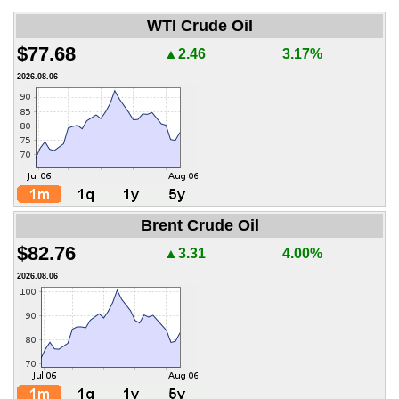
WTI Crude Oil
$77.68
▲2.46
3.17%
2026.08.06
Brent Crude Oil
$82.76
▲3.31
4.00%
2026.08.06