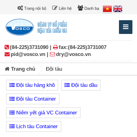
Trang nội bộ
Liên hệ
Danh bạ
(84-225)3731090 |
fax:(84-225)3731007
pid@vosco.vn |
dry@vosco.vn
Trang chủ
Đội tàu
Đội tàu hàng khô
Đội tàu dầu
Đội tàu Container
Niêm yết giá VC Container
Lịch tàu Container