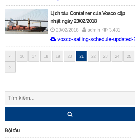
Lịch tàu Container của Vosco cập
nhật ngày 23/02/2018
23/02/2018
admin
3,481
vosco-sailing-schedule-updated-20
<
16
17
18
19
20
21
22
23
24
25
Posts
>
navigation
Tìm
kiếm:
Đội tàu