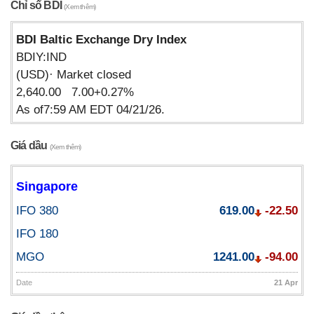
Chỉ số BDI
(Xem thêm)
BDI Baltic Exchange Dry Index
BDIY:IND
(USD)· Market closed
2,640.00 7.00+0.27%
As of7:59 AM EDT 04/21/26.
Giá dầu
(Xem thêm)
Singapore
IFO 380
619.00
-22.50
IFO 180
MGO
1241.00
-94.00
Date
21 Apr