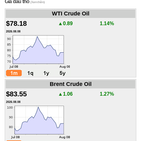
Giá dầu thô
(Xem thêm)
WTI Crude Oil
$78.18
▲0.89
1.14%
2026.08.08
Brent Crude Oil
$83.55
▲1.06
1.27%
2026.08.08