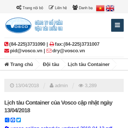
Trang nội bộ
Liên hệ
Danh bạ
(84-225)3731090 |
fax:(84-225)3731007
pid@vosco.vn |
dry@vosco.vn
Trang chủ
Đội tàu
Lịch tàu Container
/
/
13/04/2018
admin
3,289
Lịch tàu Container của Vosco cập nhật ngày
13/04/2018
Share
Facebook
Twitter