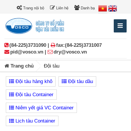
Trang nội bộ
Liên hệ
Danh bạ
(84-225)3731090 |
fax:(84-225)3731007
pid@vosco.vn |
dry@vosco.vn
Trang chủ
Đội tàu
Đội tàu hàng khô
Đội tàu dầu
Đội tàu Container
Niêm yết giá VC Container
Lịch tàu Container