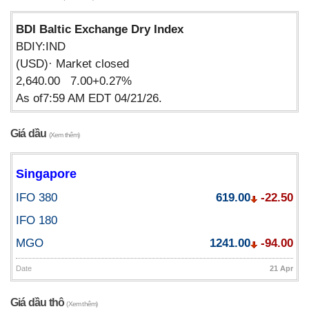
BDI Baltic Exchange Dry Index
BDIY:IND
(USD)· Market closed
2,640.00 7.00+0.27%
As of7:59 AM EDT 04/21/26.
Giá dầu
(Xem thêm)
Singapore
IFO 380
619.00
-22.50
IFO 180
MGO
1241.00
-94.00
Date
21 Apr
Giá dầu thô
(Xem thêm)