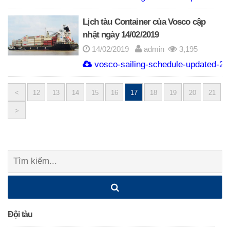
Lịch tàu Container của Vosco cập
nhật ngày 14/02/2019
14/02/2019
admin
3,195
vosco-sailing-schedule-updated-20
<
12
13
14
15
16
17
18
19
20
21
Posts
>
navigation
Tìm
kiếm:
Đội tàu