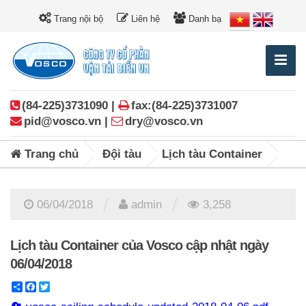
Trang nội bộ
Liên hệ
Danh bạ
(84-225)3731090 |
fax:(84-225)3731007
pid@vosco.vn |
dry@vosco.vn
Trang chủ
Đội tàu
Lịch tàu Container
/
/
06/04/2018
admin
3,258
Lịch tàu Container của Vosco cập nhật ngày
06/04/2018
Share
Facebook
Twitter