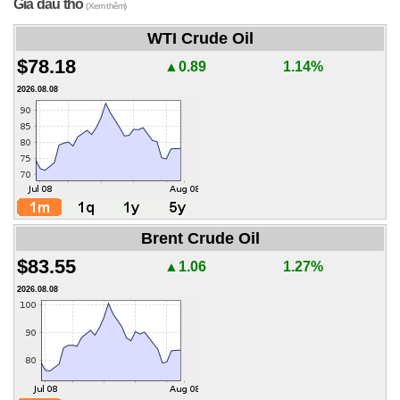
Giá dầu thô
(Xem thêm)
WTI Crude Oil
$78.18
▲0.89
1.14%
2026.08.08
Brent Crude Oil
$83.55
▲1.06
1.27%
2026.08.08