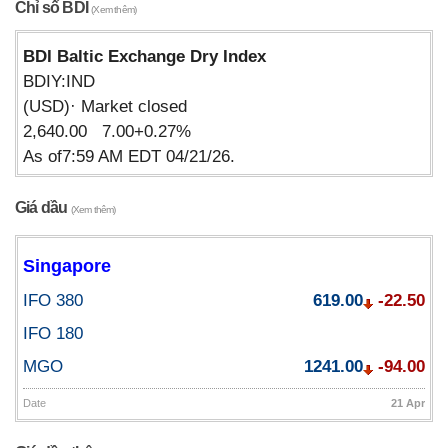
Chỉ số BDI
(Xem thêm)
BDI Baltic Exchange Dry Index
BDIY:IND
(USD)· Market closed
2,640.00 7.00+0.27%
As of7:59 AM EDT 04/21/26.
Giá dầu
(Xem thêm)
Singapore
IFO 380
619.00
-22.50
IFO 180
MGO
1241.00
-94.00
Date
21 Apr