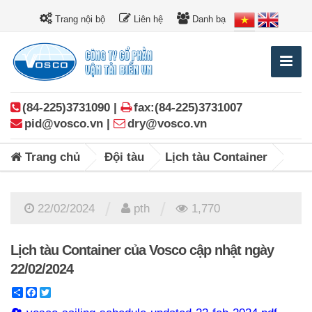
Trang nội bộ
Liên hệ
Danh bạ
(84-225)3731090 |
fax:(84-225)3731007
pid@vosco.vn |
dry@vosco.vn
Trang chủ
Đội tàu
Lịch tàu Container
/
/
22/02/2024
pth
1,770
Lịch tàu Container của Vosco cập nhật ngày
22/02/2024
Share
Facebook
Twitter