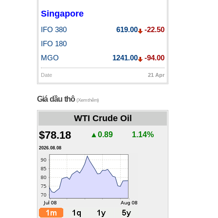
Singapore
IFO 380
619.00
-22.50
IFO 180
MGO
1241.00
-94.00
Date
21 Apr
Giá dầu thô
(Xem thêm)
WTI Crude Oil
$78.18
▲0.89
1.14%
2026.08.08