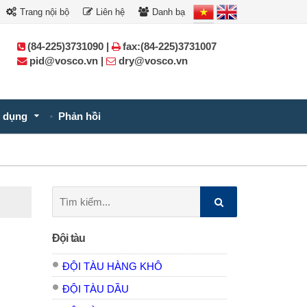
Trang nội bộ
Liên hệ
Danh bạ
(84-225)3731090 |
fax:(84-225)3731007
pid@vosco.vn |
dry@vosco.vn
 dụng
Phản hồi
Tìm
kiếm:
Đội tàu
ĐỘI TÀU HÀNG KHÔ
ĐỘI TÀU DẦU