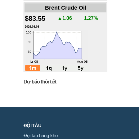
Brent Crude Oil
$83.55
▲1.06
1.27%
2026.08.08
Dự báo thời tiết
ĐỘI TÀU
Đội tàu hàng khô