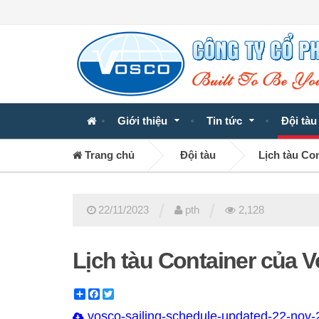
Giới thiệu
Tin tức
Đội tàu
Trang chủ
Đội tàu
Lịch tàu Co
/
/
22/11/2023
pth
2,128
Lịch tàu Container của 
Share
Facebook
Twitter
vosco-sailing-schedule-updated-22-nov-