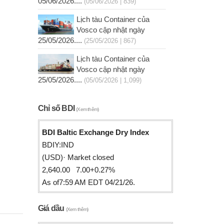
05/06/2026....
(05/06/2026 | 839)
Lịch tàu Container của
Vosco cập nhật ngày
25/05/2026....
(25/05/2026 | 867)
Lịch tàu Container của
Vosco cập nhật ngày
25/05/2026....
(05/05/2026 | 1,099)
Chỉ số BDI
(Xem thêm)
BDI Baltic Exchange Dry Index
BDIY:IND
(USD)· Market closed
2,640.00 7.00+0.27%
As of7:59 AM EDT 04/21/26.
Giá dầu
(Xem thêm)