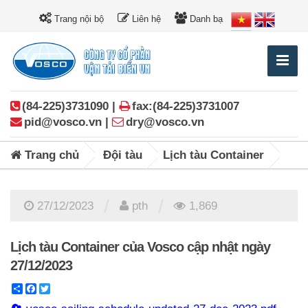
Trang nội bộ
Liên hệ
Danh bạ
(84-225)3731090 |
fax:(84-225)3731007
pid@vosco.vn |
dry@vosco.vn
Trang chủ
Đội tàu
Lịch tàu Container
/
/
27/12/2023
pth
1,869
Lịch tàu Container của Vosco cập nhật ngày
27/12/2023
Share
Facebook
Twitter