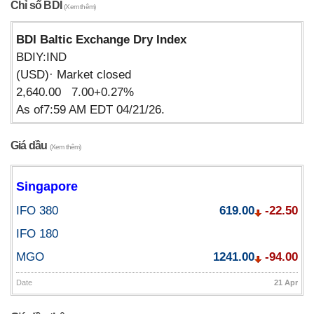
Chỉ số BDI
(Xem thêm)
BDI Baltic Exchange Dry Index
BDIY:IND
(USD)· Market closed
2,640.00 7.00+0.27%
As of7:59 AM EDT 04/21/26.
Giá dầu
(Xem thêm)
Singapore
IFO 380
619.00
-22.50
IFO 180
MGO
1241.00
-94.00
Date
21 Apr