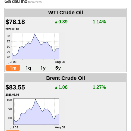
Giá dầu thô
(Xem thêm)
WTI Crude Oil
$78.18
▲0.89
1.14%
2026.08.08
Brent Crude Oil
$83.55
▲1.06
1.27%
2026.08.08