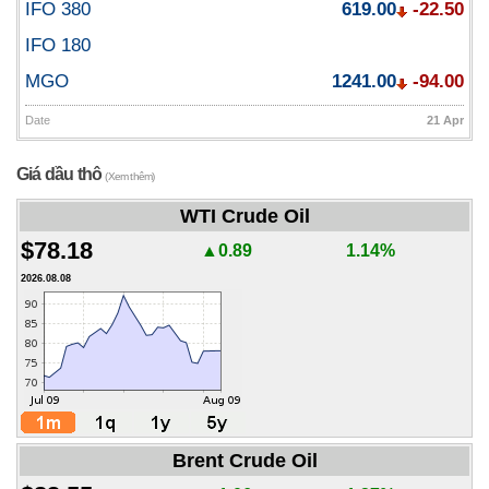
IFO 380
619.00
-22.50
IFO 180
MGO
1241.00
-94.00
Date
21 Apr
Giá dầu thô
(Xem thêm)
WTI Crude Oil
$78.18
▲0.89
1.14%
2026.08.08
Brent Crude Oil