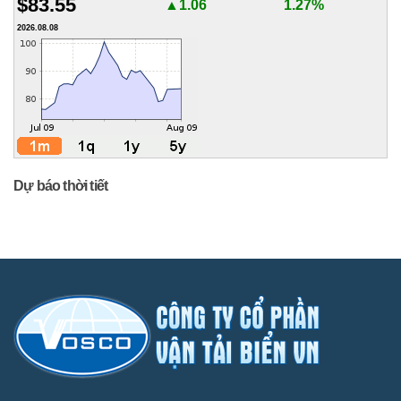
$83.55
▲1.06
1.27%
2026.08.08
Dự báo thời tiết