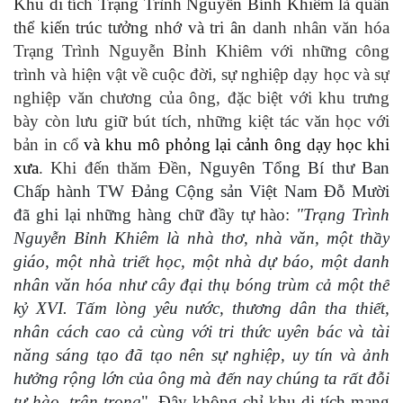
Khu di tích Trạng Trình Nguyễn Bỉnh Khiêm là quần
thể kiến trúc tưởng nhớ và tri ân
danh nhân văn hóa
Trạng Trình Nguyễn Bỉnh Khiêm với những công
trình và hiện vật về cuộc đời, sự nghiệp dạy học và sự
nghiệp văn chương của ông, đặc biệt với khu trưng
bày còn lưu giữ bút tích, những kiệt tác văn học với
bản in cổ
và khu mô phỏng lại cảnh ông dạy học khi
xưa
. Khi đến thăm Đền,
Nguyên Tổng Bí thư Ban
Chấp hành TW Đảng Cộng sản Việt Nam Đỗ Mười
đã ghi lại những hàng chữ đầy tự hào:
"Trạng Trình
Nguyễn Bỉnh Khiêm là nhà thơ, nhà văn, một thầy
giáo, một nhà triết học, một nhà dự báo, một danh
nhân văn hóa như cây đại thụ bóng trùm cả một thế
kỷ XVI. Tấm lòng yêu nước, thương dân tha thiết,
nhân cách cao cả cùng với tri thức uyên bác và tài
năng sáng tạo đã tạo nên sự nghiệp, uy tín và ảnh
hưởng rộng lớn của ông mà đến nay chúng ta rất đỗi
tự hào, trân trọng
". Đây không chỉ khu di tích mang