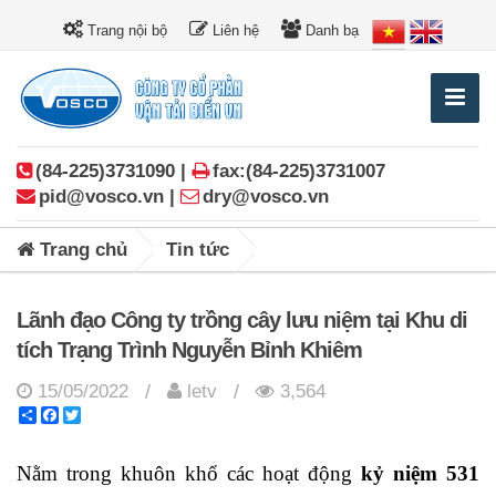
Trang nội bộ
Liên hệ
Danh bạ
(84-225)3731090 |
fax:(84-225)3731007
pid@vosco.vn |
dry@vosco.vn
Trang chủ
Tin tức
Lãnh đạo Công ty trồng cây lưu niệm tại Khu di
tích Trạng Trình Nguyễn Bỉnh Khiêm
15/05/2022
letv
3,564
/
/
Share
Facebook
Twitter
Nằm trong khuôn khổ các hoạt động
kỷ niệm
531