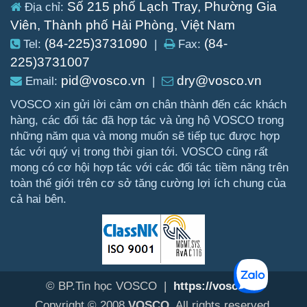
Số 215 phố Lạch Tray, Phường Gia
Địa chỉ:
Viên, Thành phố Hải Phòng, Việt Nam
(84-225)3731090
(84-
Tel:
|
Fax:
225)3731007
pid@vosco.vn
dry@vosco.vn
Email:
|
VOSCO xin gửi lời cảm ơn chân thành đến các khách
hàng, các đối tác đã hợp tác và ủng hộ VOSCO trong
những năm qua và mong muốn sẽ tiếp tục được hợp
tác với quý vị trong thời gian tới. VOSCO cũng rất
mong có cơ hội hợp tác với các đối tác tiềm năng trên
toàn thế giới trên cơ sở tăng cường lợi ích chung của
cả hai bên.
© BP.Tin học VOSCO |
https://vosco.vn
Copyright © 2008
VOSCO
. All rights reserved.