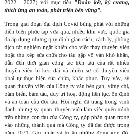
2022 - 2027) với mục tiêu
"Đoàn kết, kỷ cương,
thích ứng an toàn, phát triển bền vững”
.
Trong giai đoạn đại dịch Covid bùng phát với những
diễn biến phức tạp vừa qua, nhiều khu vực, quốc gia
đã áp dụng những quy định giãn cách, cách ly, phòng
dịch rất nghiêm ngặt khiến cho việc thay thuyền viên
hoặc thu xếp sửa chữa cho tàu gặp vô vàn khó khăn,
dẫn đến thời gian công tác trên tàu của rất nhiều
thuyền viên bị kéo dài và nhiều sự cố thuyền viên
phải tự thực hiện sửa chữa, khắc phục. Tuy vây, sỹ
quan thuyền viên của Công ty vẫn bền gan, vững chí,
bám biển, bám tàu, duy trì hoạt động liên tục, ổn định
và an toàn của đội tàu. Hội nghị đã trang trọng vinh
danh những sỹ quan, thuyền viên làm việc quên mình
trên những con tàu của Công ty, góp phần quan trọng
vào những thành quả mà Công ty đã đạt được trong
năm 2021. Ghi nhận và tri ân những đóng góp đó,