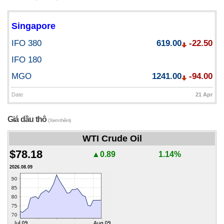
Singapore
IFO 380
619.00
-22.50
IFO 180
MGO
1241.00
-94.00
Date
21 Apr
Giá dầu thô
(Xem thêm)
WTI Crude Oil
$78.18
▲0.89
1.14%
2026.08.09