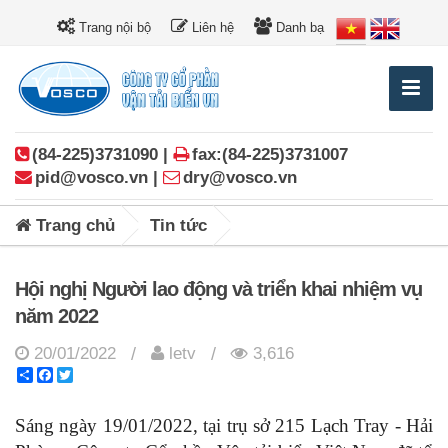
Trang nội bộ
Liên hệ
Danh bạ
(84-225)3731090 |
fax:(84-225)3731007
pid@vosco.vn |
dry@vosco.vn
Trang chủ
Tin tức
Hội nghị Người lao động và triển khai nhiệm vụ
năm 2022
20/01/2022
letv
3,616
/
/
Share
Facebook
Twitter
Sáng ngày 19/01/2022, tại trụ sở 215 Lạch Tray - Hải