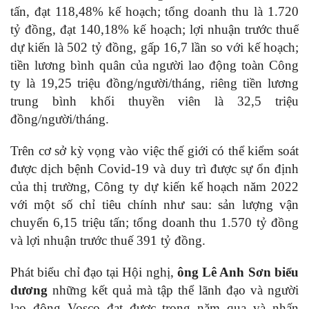
tấn, đạt 118,48% kế hoạch; tổng doanh thu là 1.720
tỷ đồng, đạt 140,18% kế hoạch; lợi nhuận trước thuế
dự kiến là 502 tỷ đồng, gấp 16,7 lần so với kế hoạch;
tiền lương bình quân của người lao động toàn Công
ty là 19,25 triệu đồng/người/tháng, riêng tiền lương
trung bình khối thuyền viên là 32,5 triệu
đồng/người/tháng.
Trên cơ sở kỳ vọng vào việc thế giới có thể kiểm soát
được dịch bệnh Covid‑19 và duy trì được sự ổn định
của thị trường, Công ty dự kiến kế hoạch năm 2022
với một số chỉ tiêu chính như sau: sản lượng vận
chuyển 6,15 triệu tấn; tổng doanh thu 1.570 tỷ đồng
và lợi nhuận trước thuế 391 tỷ đồng.
Phát biểu chỉ đạo tại Hội nghị,
ông Lê Anh Sơn biểu
dương
những kết quả mà tập thể lãnh đạo và người
lao động Vosco đạt được trong năm qua và nhấn