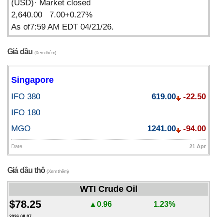
(USD)· Market closed
2,640.00 7.00+0.27%
As of7:59 AM EDT 04/21/26.
Giá dầu
(Xem thêm)
Singapore
IFO 380
619.00
-22.50
IFO 180
MGO
1241.00
-94.00
Date
21 Apr
Giá dầu thô
(Xem thêm)
WTI Crude Oil
$78.25
▲0.96
1.23%
2026.08.07