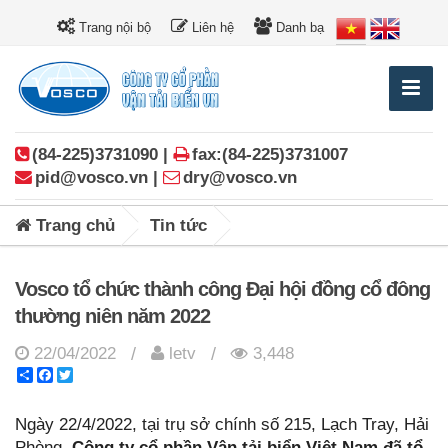
Trang nội bộ
Liên hệ
Danh bạ
(84-225)3731090 |
fax:(84-225)3731007
pid@vosco.vn |
dry@vosco.vn
Trang chủ
Tin tức
Vosco tổ chức thành công Đại hội đồng cổ đông
thường niên năm 2022
22/04/2022
letv
3,448
/
/
Share
Facebook
Twitter
Ngày 22/4/2022, tại trụ sở chính số 215, Lạch Tray, Hải
Phòng,
Công ty cổ phần Vận tải biển Việt Nam đã tổ