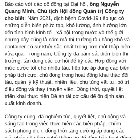
Báo cáo với các cổ đông tại Đại hội,
ông Nguyễn
Quang Minh, Chủ tịch Hội đồng Quản trị Công ty
cho biết
: Năm 2021, dịch bệnh Covid-19 tiếp tục có
những diễn biến phức tạp, khó lường, ảnh hưởng lớn
đến tình hình kinh tế - xã hội trong nước và thế giới
nhưng đây cũng là năm mà thị trường tàu hàng khô và
container có sự khởi sắc nhất trong hơn một thập niên
vừa qua. Trong năm, Công ty đã bám sát diễn biến thị
trường, tận dụng các cơ hội để ký các Hợp đồng với
mức cước tốt cho nhiều tàu, tiếp tục áp dụng các biện
pháp tích cực, chủ động trong hoạt động khai thác đội
tàu, quản lý kỹ thuật, nhiên liệu, phụ tùng vật tư, bố trí
điều động và thay thuyền viên. Đồng thời, quyết liệt
triển khai thực hiện Đề án tái cơ cấu để ổn định sản
xuất kinh doanh.
Công ty cũng đã nghiêm túc, quyết liệt, chủ động và
sáng tạo trong việc thực hiện các biện pháp, chính
sách phòng dịch, đồng thời tăng cường áp dụng các
giải pháp về công nghệ thông tin để đảm bảo hoạt động