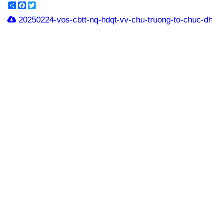
Share
Facebook
Twitter
20250224-vos-cbtt-nq-hdqt-vv-chu-truong-to-chuc-dhd