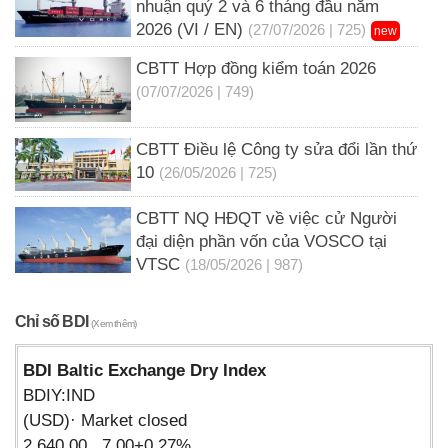
nhuận quý 2 và 6 tháng đầu năm
2026 (VI / EN)
(27/07/2026 | 725)
new
CBTT Hợp đồng kiểm toán 2026
(07/07/2026 | 749)
CBTT Điều lệ Công ty sửa đổi lần thứ
10
(26/05/2026 | 725)
CBTT NQ HĐQT về việc cử Người
đại diện phần vốn của VOSCO tại
VTSC
(18/05/2026 | 987)
Chỉ số BDI
(Xem thêm)
BDI Baltic Exchange Dry Index
BDIY:IND
(USD)· Market closed
2,640.00 7.00+0.27%