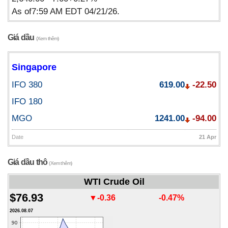
As of7:59 AM EDT 04/21/26.
Giá dầu
(Xem thêm)
Singapore
IFO 380
619.00
-22.50
IFO 180
MGO
1241.00
-94.00
Date
21 Apr
Giá dầu thô
(Xem thêm)
WTI Crude Oil
$76.93
▼-0.36
-0.47%
2026.08.07