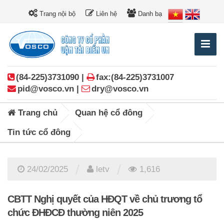
Trang nội bộ
Liên hệ
Danh bạ
(84-225)3731090 |
fax:(84-225)3731007
pid@vosco.vn |
dry@vosco.vn
Trang chủ
Quan hệ cổ đông
Tin tức cổ đông
/
/
24/02/2025
letv
1,616
CBTT Nghị quyết của HĐQT về chủ trương tổ
chức ĐHĐCĐ thường niên 2025