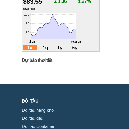
$83.55
▲1.06
1.27%
2026.08.08
Dự báo thời tiết
ĐỘI TÀU
Đội tàu hàng khô
Đội tàu dầu
Đội tàu Container