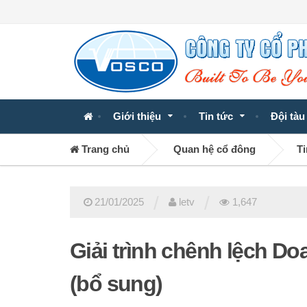
Giới thiệu
Tin tức
Đội tàu
Trang chủ
Quan hệ cổ đông
Ti
/
/
21/01/2025
letv
1,647
Giải trình chênh lệch D
(bổ sung)