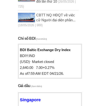
đổi lần thứ 10
(26/05/2026 |
725)
CBTT NQ HĐQT về việc
cử Người đại diện phần...
(18/05/2026 | 988)
Chỉ số BDI
(Xem thêm)
BDI Baltic Exchange Dry Index
BDIY:IND
(USD)· Market closed
2,640.00 7.00+0.27%
As of7:59 AM EDT 04/21/26.
Giá dầu
(Xem thêm)
Singapore