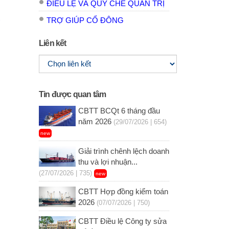
ĐIỀU LỆ VÀ QUY CHẾ QUẢN TRỊ
TRỢ GIÚP CỔ ĐÔNG
Liên kết
Tin được quan tâm
CBTT BCQt 6 tháng đầu
năm 2026
(29/07/2026 | 654)
new
Giải trình chênh lệch doanh
thu và lợi nhuận...
(27/07/2026 | 735)
new
CBTT Hợp đồng kiểm toán
2026
(07/07/2026 | 750)
CBTT Điều lệ Công ty sửa