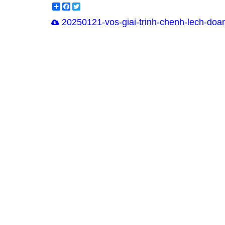
Share
Facebook
Twitter
20250121-vos-giai-trinh-chenh-lech-doa