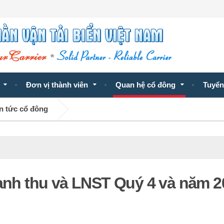
Đơn vị thành viên
Quan hệ cổ đông
Tuyển
n tức cổ đông
oanh thu và LNST Quý 4 và năm 2