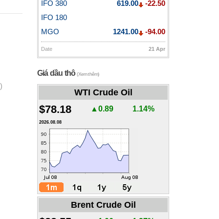
IFO 380
619.00
-22.50
IFO 180
MGO
1241.00
-94.00
Date
21 Apr
Giá dầu thô
(Xem thêm)
)
WTI Crude Oil
$78.18
▲0.89
1.14%
2026.08.08
Brent Crude Oil