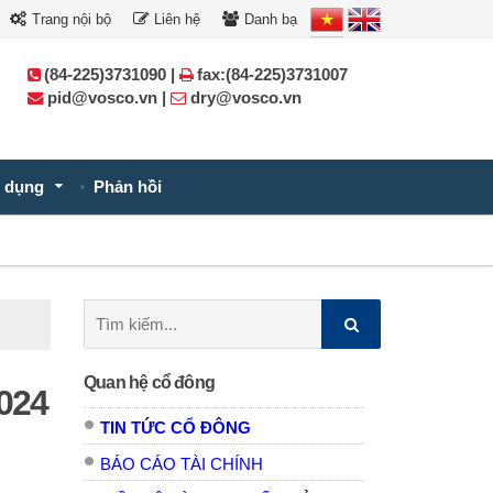
Trang nội bộ
Liên hệ
Danh bạ
(84-225)3731090 |
fax:(84-225)3731007
pid@vosco.vn |
dry@vosco.vn
 dụng
Phản hồi
Tìm
kiếm:
Quan hệ cổ đông
024
TIN TỨC CỔ ĐÔNG
BÁO CÁO TÀI CHÍNH