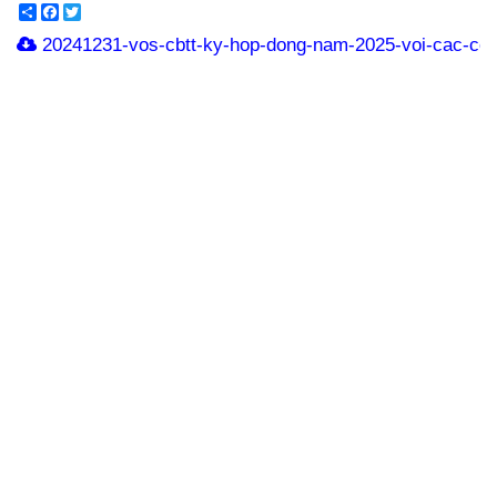
Share
Facebook
Twitter
20241231-vos-cbtt-ky-hop-dong-nam-2025-voi-cac-con