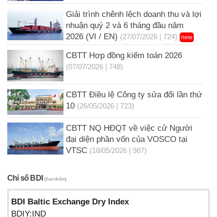
Giải trình chênh lệch doanh thu và lợi
nhuận quý 2 và 6 tháng đầu năm
2026 (VI / EN)
(27/07/2026 | 724)
new
CBTT Hợp đồng kiểm toán 2026
(07/07/2026 | 748)
CBTT Điều lệ Công ty sửa đổi lần thứ
10
(26/05/2026 | 723)
CBTT NQ HĐQT về việc cử Người
đại diện phần vốn của VOSCO tại
VTSC
(18/05/2026 | 987)
Chỉ số BDI
(Xem thêm)
BDI Baltic Exchange Dry Index
BDIY:IND