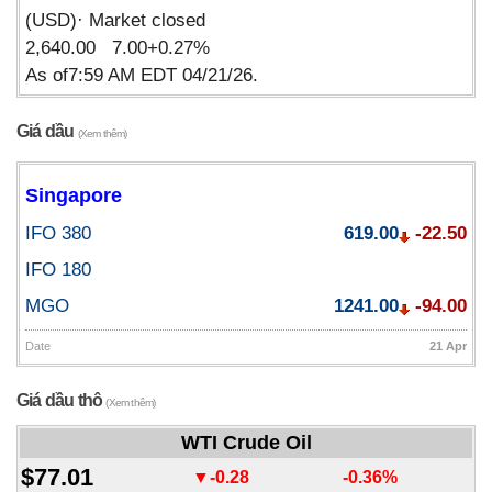
(USD)· Market closed
2,640.00 7.00+0.27%
As of7:59 AM EDT 04/21/26.
Giá dầu
(Xem thêm)
Singapore
IFO 380
619.00
-22.50
IFO 180
MGO
1241.00
-94.00
Date
21 Apr
Giá dầu thô
(Xem thêm)
WTI Crude Oil
$77.01
▼-0.28
-0.36%