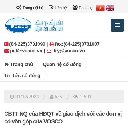
Trang nội bộ
Liên hệ
Danh bạ
(84-225)3731090 |
fax:(84-225)3731007
pid@vosco.vn |
dry@vosco.vn
Trang chủ
Quan hệ cổ đông
Tin tức cổ đông
/
/
31/12/2024
letv
1,591
CBTT NQ của HĐQT về giao dịch với các đơn vị
có vốn góp của VOSCO