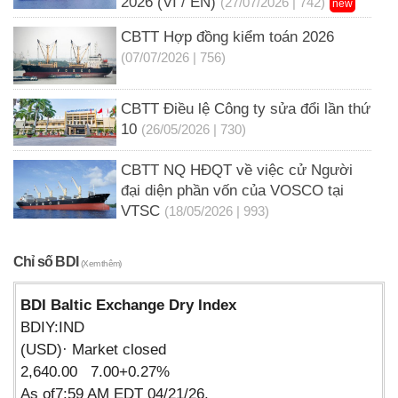
2026 (VI / EN)
(27/07/2026 | 742)
new
CBTT Hợp đồng kiểm toán 2026
(07/07/2026 | 756)
CBTT Điều lệ Công ty sửa đổi lần thứ
10
(26/05/2026 | 730)
CBTT NQ HĐQT về việc cử Người
đại diện phần vốn của VOSCO tại
VTSC
(18/05/2026 | 993)
Chỉ số BDI
(Xem thêm)
BDI Baltic Exchange Dry Index
BDIY:IND
(USD)· Market closed
2,640.00 7.00+0.27%
As of7:59 AM EDT 04/21/26.