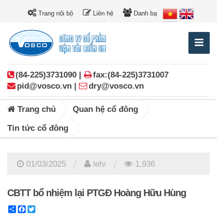
Trang nội bộ
Liên hệ
Danh bạ
(84-225)3731090 |
fax:(84-225)3731007
pid@vosco.vn |
dry@vosco.vn
Trang chủ
Quan hệ cổ đông
Tin tức cổ đông
/
/
01/03/2025
letv
1,936
CBTT bổ nhiệm lại PTGĐ Hoàng Hữu Hùng
Share
Facebook
Twitter