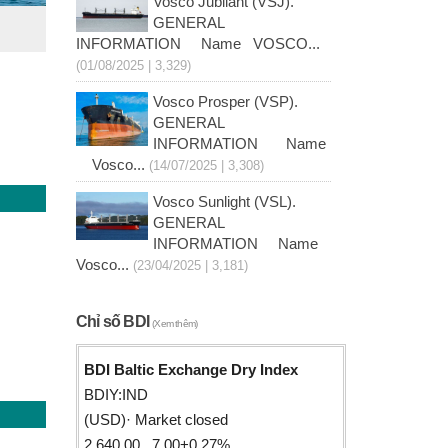
Vosco Jubilant (VSJ).
GENERAL
INFORMATION Name VOSCO...
(01/08/2025 | 3,329)
Vosco Prosper (VSP).
GENERAL
INFORMATION Name
Vosco...
(14/07/2025 | 3,308)
Vosco Sunlight (VSL).
GENERAL
INFORMATION Name
Vosco...
(23/04/2025 | 3,181)
Chỉ số BDI
(Xem thêm)
BDI Baltic Exchange Dry Index
BDIY:IND
(USD)· Market closed
2,640.00 7.00+0.27%