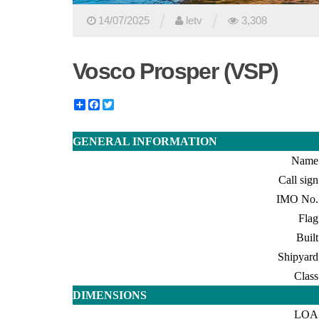
/
/
14/07/2025
letv
3,308
Vosco Prosper (VSP)
Share
Facebook
Twitter
GENERAL INFORMATION
Name
Call sign
IMO No.
Flag
Built
Shipyard
Class
DIMENSIONS
LOA