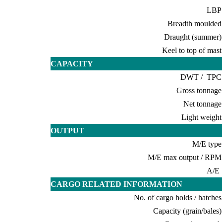
LBP
Breadth moulded
Draught (summer)
Keel to top of mast
CAPACITY
DWT / TPC
Gross tonnage
Net tonnage
Light weight
OUTPUT
M/E type
M/E max output / RPM
A/E
CARGO RELATED INFORMATION
No. of cargo holds / hatches
Capacity (grain/bales)