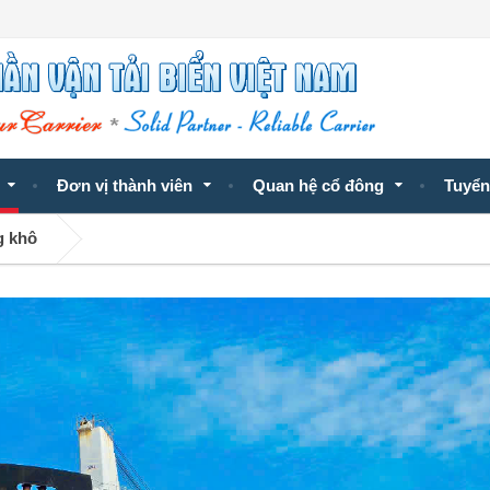
Đơn vị thành viên
Quan hệ cổ đông
Tuyển
g khô