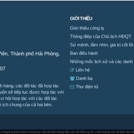
GIỚI THIỆU
Giới thiệu công ty
Thông điệp của Chủ tịch HĐQT
Sứ mệnh, tầm nhìn, giá trị cốt lõi
iên, Thành phố Hải Phòng,
Ban điều hành
Những mốc lịch sử và các danh 
007
Liên hệ
Danh bạ
 hàng, các đối tác đã hợp tác
Thư điện tử
n sẽ tiếp tục được hợp tác với
ơ hội hợp tác với các đối tác
ợi ích chung của cả hai bên.
 shipping joint stock company
vận tải biển hàng đầu
vận tải biển uy tín, chất lượng
vận tải biển tàu 