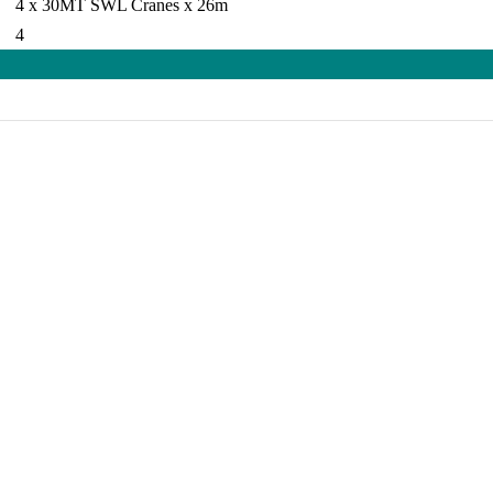
4 x 30MT SWL Cranes x 26m
4