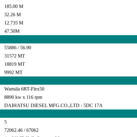
185.00 M
32.26 M
12.735 M
47.50M
55886 / 56.90
31572 MT
18819 MT
9992 MT
Wartsila 6RT-Flex50
8890 kw x 116 rpm
DAIHATSU DIESEL MFG.CO.,LTD - 5DC 17A
5
72062.46 / 67062