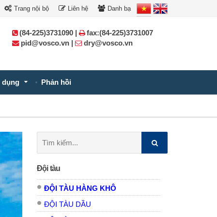
Trang nội bộ
Liên hệ
Danh bạ
(84-225)3731090 |
fax:(84-225)3731007
pid@vosco.vn |
dry@vosco.vn
 dụng
Phản hồi
Tìm
kiếm:
Đội tàu
ĐỘI TÀU HÀNG KHÔ
ĐỘI TÀU DẦU