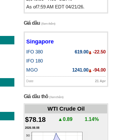
As of7:59 AM EDT 04/21/26.
Giá dầu
(Xem thêm)
Singapore
IFO 380
619.00
-22.50
IFO 180
MGO
1241.00
-94.00
Date
21 Apr
Giá dầu thô
(Xem thêm)
WTI Crude Oil
$78.18
▲0.89
1.14%
2026.08.08