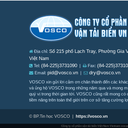
Số 215 phố Lạch Tray, Phường Gia V
Địa chỉ:
Việt Nam
(84-225)3731090
(84-225)3731
Tel:
|
Fax:
pid@vosco.vn
dry@vosco.vn
Email:
|
VOSCO xin gửi lời cảm ơn chân thành đến các khách
và ủng hộ VOSCO trong những năm qua và mong muố
quý vị trong thời gian tới. VOSCO cũng rất mong có c
tiềm năng trên toàn thế giới trên cơ sở tăng cường l
© BP.Tin học VOSCO |
https://vosco.vn
Công ty cổ phần vận tải biển Việt Nam
Vietnam ocean