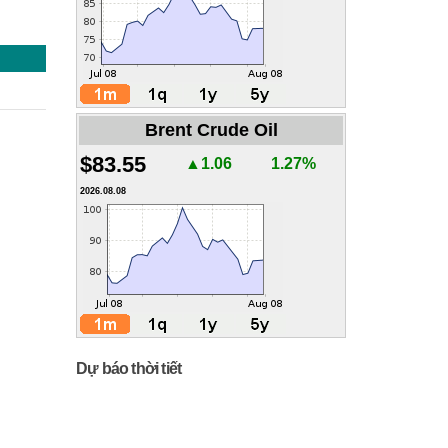
Brent Crude Oil
$83.55
▲1.06
1.27%
2026.08.08
Dự báo thời tiết