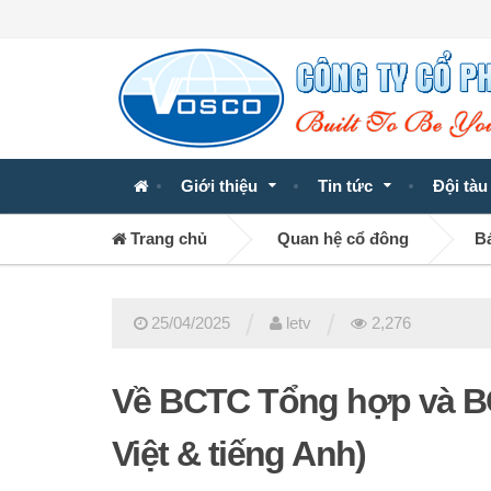
Giới thiệu
Tin tức
Đội tàu
Trang chủ
Quan hệ cổ đông
Bá
/
/
25/04/2025
letv
2,276
Về BCTC Tổng hợp và BC
Việt & tiếng Anh)