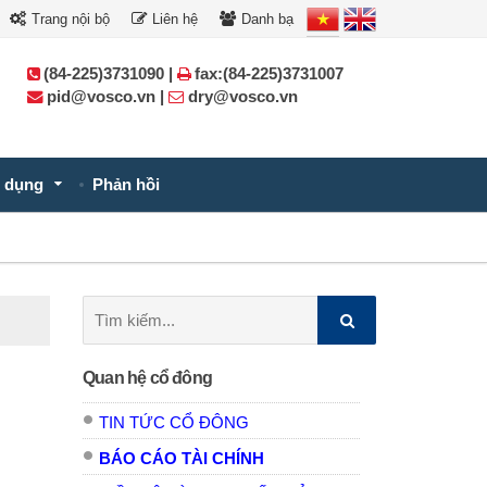
Trang nội bộ
Liên hệ
Danh bạ
(84-225)3731090 |
fax:(84-225)3731007
pid@vosco.vn |
dry@vosco.vn
 dụng
Phản hồi
Tìm
kiếm:
Quan hệ cổ đông
TIN TỨC CỔ ĐÔNG
BÁO CÁO TÀI CHÍNH