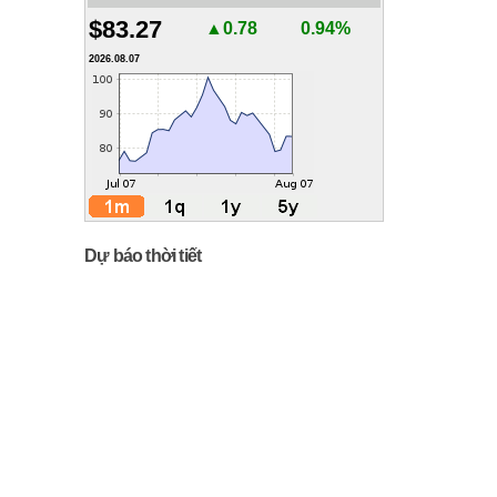
$83.27
▲0.78
0.94%
2026.08.07
Dự báo thời tiết