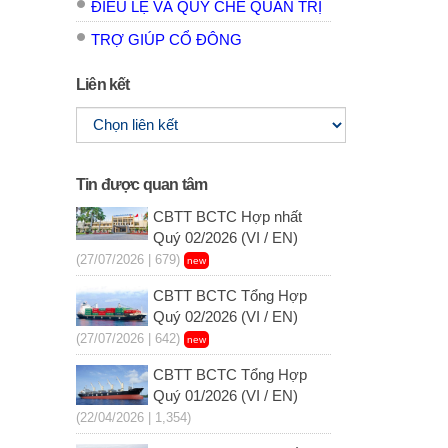
ĐIỀU LỆ VÀ QUY CHẾ QUẢN TRỊ
TRỢ GIÚP CỔ ĐÔNG
Liên kết
Tin được quan tâm
CBTT BCTC Hợp nhất
Quý 02/2026 (VI / EN)
(27/07/2026 | 679)
new
CBTT BCTC Tổng Hợp
Quý 02/2026 (VI / EN)
(27/07/2026 | 642)
new
CBTT BCTC Tổng Hợp
Quý 01/2026 (VI / EN)
(22/04/2026 | 1,354)