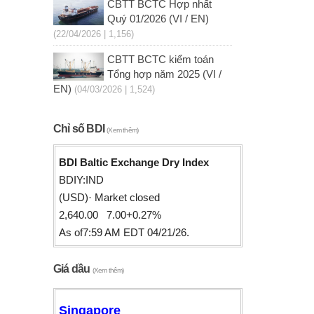
CBTT BCTC Hợp nhất
Quý 01/2026 (VI / EN)
(22/04/2026 | 1,156)
CBTT BCTC kiểm toán
Tổng hợp năm 2025 (VI /
EN)
(04/03/2026 | 1,524)
Chỉ số BDI
(Xem thêm)
BDI Baltic Exchange Dry Index
BDIY:IND
(USD)· Market closed
2,640.00 7.00+0.27%
As of7:59 AM EDT 04/21/26.
Giá dầu
(Xem thêm)
Singapore