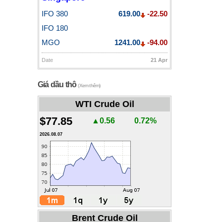
IFO 380
619.00
-22.50
IFO 180
MGO
1241.00
-94.00
Date
21 Apr
Giá dầu thô
(Xem thêm)
WTI Crude Oil
$77.85
▲0.56
0.72%
2026.08.07
Brent Crude Oil