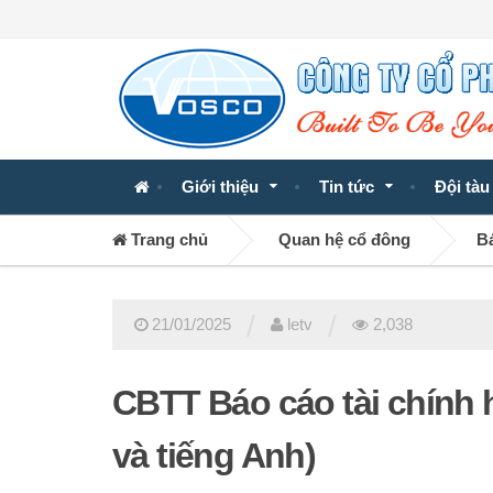
Giới thiệu
Tin tức
Đội tàu
Trang chủ
Quan hệ cổ đông
Bá
/
/
21/01/2025
letv
2,038
CBTT Báo cáo tài chính h
và tiếng Anh)