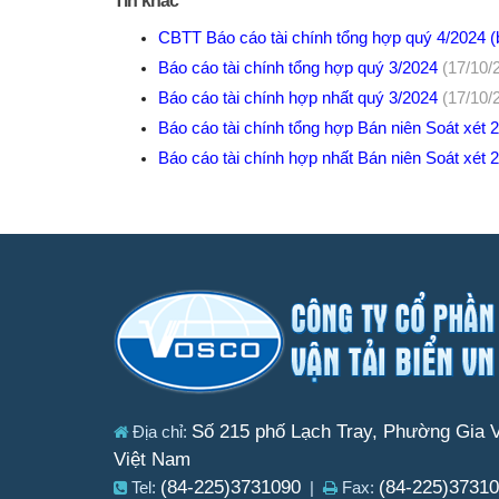
Tin khác
CBTT Báo cáo tài chính tổng hợp quý 4/2024 (b
Báo cáo tài chính tổng hợp quý 3/2024
(17/10/
Báo cáo tài chính hợp nhất quý 3/2024
(17/10/
Báo cáo tài chính tổng hợp Bán niên Soát xét
Báo cáo tài chính hợp nhất Bán niên Soát xét
Số 215 phố Lạch Tray, Phường Gia V
Địa chỉ:
Việt Nam
(84-225)3731090
(84-225)3731
Tel:
|
Fax: