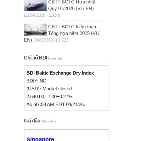
CBTT BCTC Hợp nhất
Quý 01/2026 (VI / EN)
(22/04/2026 | 1,154)
CBTT BCTC kiểm toán
Tổng hợp năm 2025 (VI /
EN)
(04/03/2026 | 1,523)
Chỉ số BDI
(Xem thêm)
BDI Baltic Exchange Dry Index
BDIY:IND
(USD)· Market closed
2,640.00 7.00+0.27%
As of7:59 AM EDT 04/21/26.
Giá dầu
(Xem thêm)
Singapore