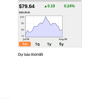
$79.64
▲0.19
0.24%
2026.08.06
Dự báo thời tiết