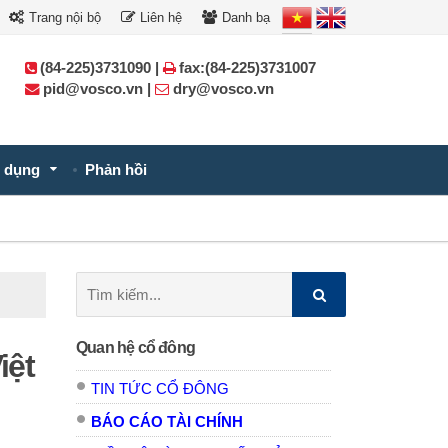
Trang nội bộ
Liên hệ
Danh bạ
(84-225)3731090 |
fax:(84-225)3731007
pid@vosco.vn |
dry@vosco.vn
 dụng
Phản hồi
Tìm
kiếm:
Quan hệ cổ đông
iệt
TIN TỨC CỔ ĐÔNG
BÁO CÁO TÀI CHÍNH