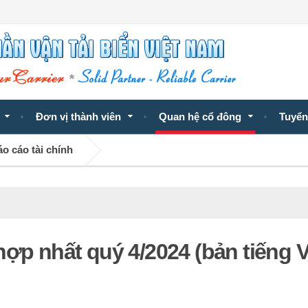
Đơn vị thành viên
Quan hệ cổ đông
Tuyển
o cáo tài chính
ợp nhất quý 4/2024 (bản tiếng V