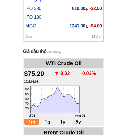
IFO 380
619.00
-22.50
IFO 180
MGO
1241.00
-94.00
Date
21 Apr
Giá dầu thô
(Xem thêm)
WTI Crude Oil
$75.20
▼-0.02
-0.03%
2026.08.06
Brent Crude Oil