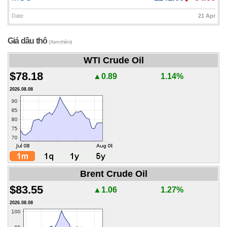
Date
21 Apr
Giá dầu thô
(Xem thêm)
WTI Crude Oil
$78.18
▲0.89
1.14%
2026.08.08
Brent Crude Oil
$83.55
▲1.06
1.27%
2026.08.08