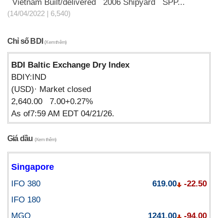
Vietnam Built/delivered 2006 Shipyard SPP...
(14/04/2022 | 6,540)
Chỉ số BDI
(Xem thêm)
BDI Baltic Exchange Dry Index
BDIY:IND
(USD)· Market closed
2,640.00 7.00+0.27%
As of7:59 AM EDT 04/21/26.
Giá dầu
(Xem thêm)
Singapore
IFO 380
619.00
-22.50
IFO 180
MGO
1241.00
-94.00