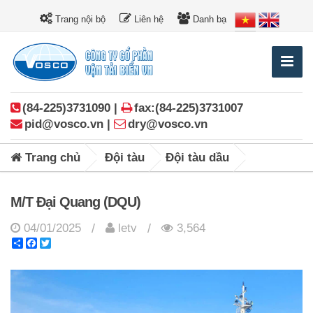
Trang nội bộ
Liên hệ
Danh bạ
(84-225)3731090 |
fax:(84-225)3731007
pid@vosco.vn |
dry@vosco.vn
Trang chủ
Đội tàu
Đội tàu dầu
M/T Đại Quang (DQU)
04/01/2025
letv
3,564
/
/
Share
Facebook
Twitter