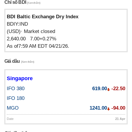
Chỉ số BDI
(Xem thêm)
BDI Baltic Exchange Dry Index
BDIY:IND
(USD)· Market closed
2,640.00 7.00+0.27%
As of7:59 AM EDT 04/21/26.
Giá dầu
(Xem thêm)
Singapore
IFO 380
619.00
-22.50
IFO 180
MGO
1241.00
-94.00
Date
21 Apr