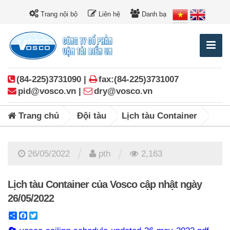
Trang nội bộ
Liên hệ
Danh bạ
(84-225)3731090 |
fax:(84-225)3731007
pid@vosco.vn |
dry@vosco.vn
Trang chủ
Đội tàu
Lịch tàu Container
/
/
26/05/2022
pth
2,163
Lịch tàu Container của Vosco cập nhật ngày
26/05/2022
Share
Facebook
Twitter