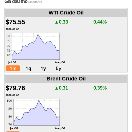
Giá dầu thô
(Xem thêm)
WTI Crude Oil
$75.55
▲0.33
0.44%
2026.08.05
Brent Crude Oil
$79.76
▲0.31
0.39%
2026.08.05