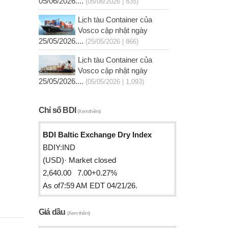
05/06/2026....
(05/06/2026 | 835)
Lịch tàu Container của
Vosco cập nhật ngày
25/05/2026....
(25/05/2026 | 866)
Lịch tàu Container của
Vosco cập nhật ngày
25/05/2026....
(05/05/2026 | 1,093)
Chỉ số BDI
(Xem thêm)
BDI Baltic Exchange Dry Index
BDIY:IND
(USD)· Market closed
2,640.00 7.00+0.27%
As of7:59 AM EDT 04/21/26.
Giá dầu
(Xem thêm)