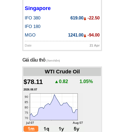
Singapore
IFO 380
619.00
-22.50
IFO 180
MGO
1241.00
-94.00
Date
21 Apr
Giá dầu thô
(Xem thêm)
WTI Crude Oil
$78.11
▲0.82
1.05%
2026.08.07