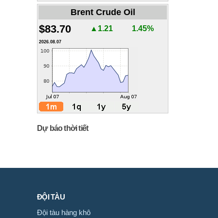
Brent Crude Oil
$83.70
▲1.21
1.45%
2026.08.07
Dự báo thời tiết
ĐỘI TÀU
Đội tàu hàng khô