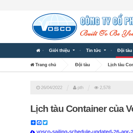
Giới thiệu
Tin tức
Đội tàu
Trang chủ
Đội tàu
Lịch tàu Co
/
/
26/04/2022
pth
2,578
Lịch tàu Container của 
Share
Facebook
Twitter
vosco-sailing-schedule-updated-26-apr-