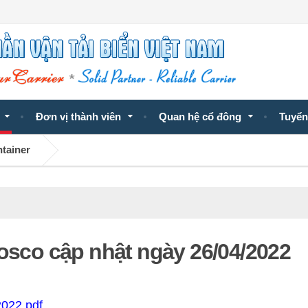
Đơn vị thành viên
Quan hệ cổ đông
Tuyển
ntainer
Vosco cập nhật ngày 26/04/2022
2022.pdf