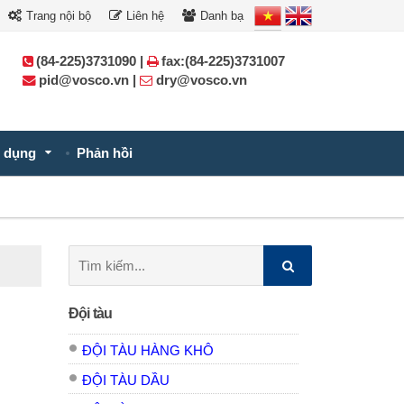
Trang nội bộ
Liên hệ
Danh bạ
(84-225)3731090 |
fax:(84-225)3731007
pid@vosco.vn |
dry@vosco.vn
 dụng
Phản hồi
Tìm
kiếm:
Đội tàu
ĐỘI TÀU HÀNG KHÔ
ĐỘI TÀU DẦU