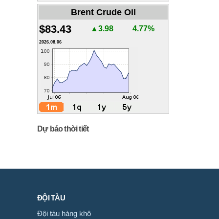
Brent Crude Oil
$83.43
▲3.98
4.77%
2026.08.06
Dự báo thời tiết
ĐỘI TÀU
Đội tàu hàng khô