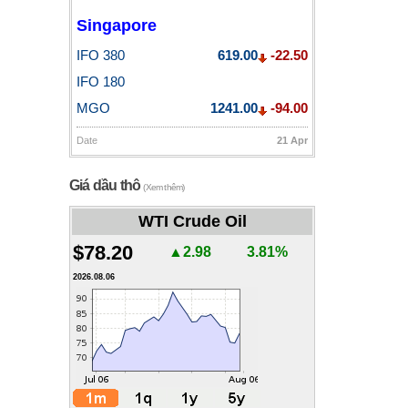
Singapore
IFO 380
619.00
-22.50
IFO 180
MGO
1241.00
-94.00
Date
21 Apr
Giá dầu thô
(Xem thêm)
WTI Crude Oil
$78.20
▲2.98
3.81%
2026.08.06