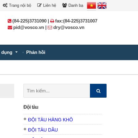
Trang nội bộ
Liên hệ
Danh bạ
(84-225)3731090 |
fax:(84-225)3731007
pid@vosco.vn |
dry@vosco.vn
 dụng
Phản hồi
Tìm
kiếm:
Đội tàu
ĐỘI TÀU HÀNG KHÔ
ĐỘI TÀU DẦU