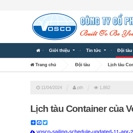
Giới thiệu
Tin tức
Đội tàu
Trang chủ
Đội tàu
Lịch tàu Co
/
/
11/04/2024
pth
1,862
Lịch tàu Container của 
Share
Facebook
Twitter
vosco-sailing-schedule-updated-11-apr-