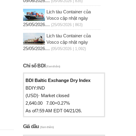
05/06/2026....
(05/06/2026 | 835)
Lịch tàu Container của
Vosco cập nhật ngày
25/05/2026....
(25/05/2026 | 863)
Lịch tàu Container của
Vosco cập nhật ngày
25/05/2026....
(05/05/2026 | 1,092)
Chỉ số BDI
(Xem thêm)
BDI Baltic Exchange Dry Index
BDIY:IND
(USD)· Market closed
2,640.00 7.00+0.27%
As of7:59 AM EDT 04/21/26.
Giá dầu
(Xem thêm)