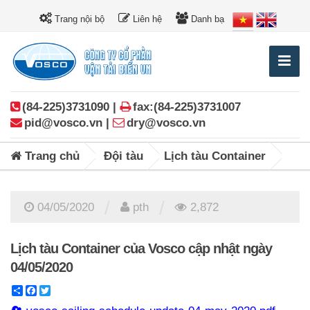
Trang nội bộ
Liên hệ
Danh bạ
(84-225)3731090 |
fax:(84-225)3731007
pid@vosco.vn |
dry@vosco.vn
Trang chủ
Đội tàu
Lịch tàu Container
/
/
04/05/2020
pth
2,872
Lịch tàu Container của Vosco cập nhật ngày
04/05/2020
Share
Facebook
Twitter