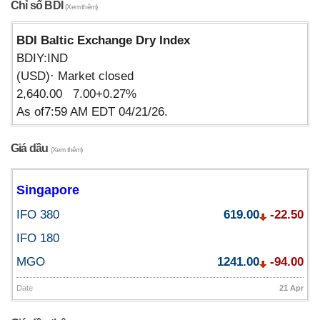
Chỉ số BDI
(Xem thêm)
BDI Baltic Exchange Dry Index
BDIY:IND
(USD)· Market closed
2,640.00 7.00+0.27%
As of7:59 AM EDT 04/21/26.
Giá dầu
(Xem thêm)
Singapore
IFO 380
619.00
-22.50
IFO 180
MGO
1241.00
-94.00
Date
21 Apr