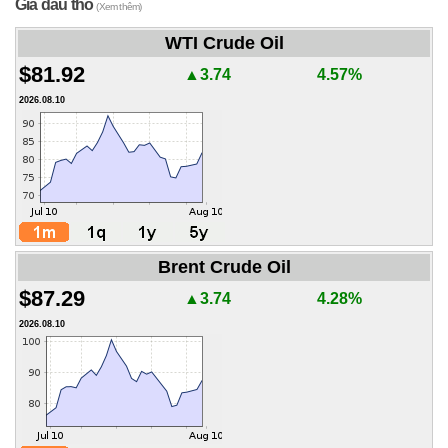
Giá dầu thô
(Xem thêm)
WTI Crude Oil
$81.92
▲3.74
4.57%
2026.08.10
Brent Crude Oil
$87.29
▲3.74
4.28%
2026.08.10