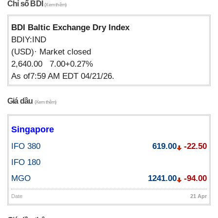
Chỉ số BDI
(Xem thêm)
BDI Baltic Exchange Dry Index
BDIY:IND
(USD)· Market closed
2,640.00 7.00+0.27%
As of7:59 AM EDT 04/21/26.
Giá dầu
(Xem thêm)
Singapore
IFO 380
619.00
-22.50
IFO 180
MGO
1241.00
-94.00
Date
21 Apr