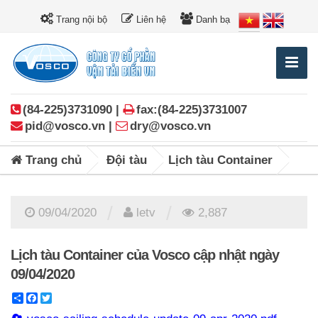
Trang nội bộ
Liên hệ
Danh bạ
(84-225)3731090 |
fax:(84-225)3731007
pid@vosco.vn |
dry@vosco.vn
Trang chủ
Đội tàu
Lịch tàu Container
/
/
09/04/2020
letv
2,887
Lịch tàu Container của Vosco cập nhật ngày
09/04/2020
Share
Facebook
Twitter