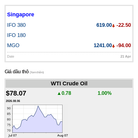
Singapore
IFO 380
619.00
-22.50
IFO 180
MGO
1241.00
-94.00
Date
21 Apr
Giá dầu thô
(Xem thêm)
WTI Crude Oil
$78.07
▲0.78
1.00%
2026.08.06