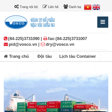
Trang nội bộ
Liên hệ
Danh bạ
(84-225)3731090 |
fax:(84-225)3731007
pid@vosco.vn |
dry@vosco.vn
Trang chủ
Đội tàu
Lịch tàu Container