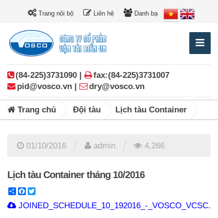
Trang nội bộ
Liên hệ
Danh bạ
(84-225)3731090 |
fax:(84-225)3731007
pid@vosco.vn |
dry@vosco.vn
Trang chủ
Đội tàu
Lịch tàu Container
/
/
01/10/2016
admin
4,266
Lịch tàu Container tháng 10/2016
Share
Facebook
Twitter
JOINED_SCHEDULE_10_192016_-_VOSCO_VCSC.xl