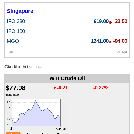
Singapore
IFO 380
619.00
-22.50
IFO 180
MGO
1241.00
-94.00
Date
21 Apr
Giá dầu thô
(Xem thêm)
WTI Crude Oil
$77.08
▼-0.21
-0.27%
2026.08.07