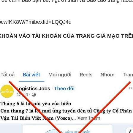
 để cảnh báo bạn bè, người thân và Báo cáo trang face
ZUpcwfKK8W/?mibextid=LQQJ4d
 KHOẢN VÀO TÀI KHOẢN CỦA TRANG GIẢ MẠO TRÊ