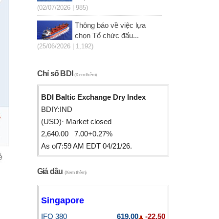
(02/07/2026 | 985)
Thông báo về việc lựa
chọn Tổ chức đấu...
(25/06/2026 | 1,192)
Chỉ số BDI
(Xem thêm)
BDI Baltic Exchange Dry Index
BDIY:IND
(USD)· Market closed
2,640.00 7.00+0.27%
As of7:59 AM EDT 04/21/26.
Giá dầu
(Xem thêm)
Singapore
IFO 380
619.00
-22.50