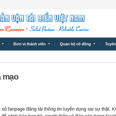
Đơn vị thành viên
Quan hệ cổ đông
Tuyển
ả mạo
ố fanpage đăng tải thông tin tuyển dụng sai sự thật. K