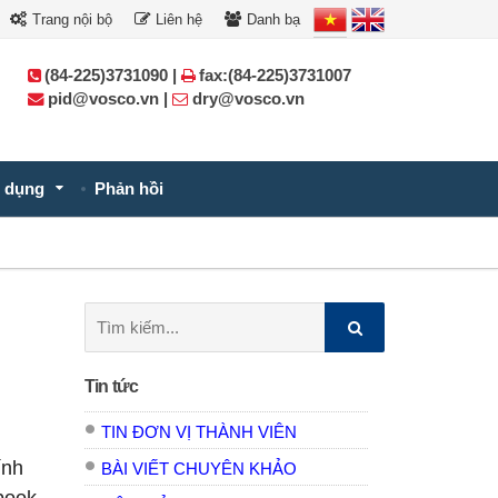
Trang nội bộ
Liên hệ
Danh bạ
(84-225)3731090 |
fax:(84-225)3731007
pid@vosco.vn |
dry@vosco.vn
 dụng
Phản hồi
Tìm
kiếm:
Tin tức
TIN ĐƠN VỊ THÀNH VIÊN
ính
BÀI VIẾT CHUYÊN KHẢO