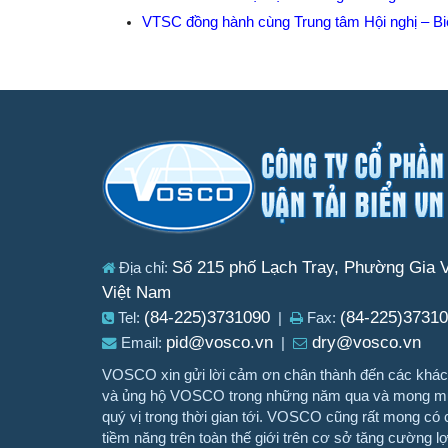
VTSC đồng hành cùng Trung tâm Hội nghị – Bi
Số 215 phố Lạch Tray, Phường Gia V
Địa chỉ:
Việt Nam
(84-225)3731090
(84-225)3731
Tel:
|
Fax:
pid@vosco.vn
dry@vosco.vn
Email:
|
VOSCO xin gửi lời cảm ơn chân thành đến các khách
và ủng hộ VOSCO trong những năm qua và mong muố
quý vị trong thời gian tới. VOSCO cũng rất mong có c
tiềm năng trên toàn thế giới trên cơ sở tăng cường l