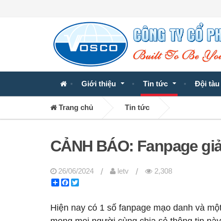
Giới thiệu
Tin tức
Đội tàu
Trang chủ
Tin tức
CẢNH BÁO: Fanpage gi
/
/
26/06/2024
letv
2,308
Share
Facebook
Twitter
Hiện nay có 1 số fanpage mạo danh và một s