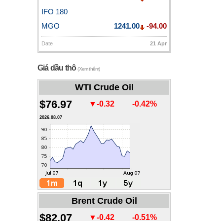
IFO 180
MGO
1241.00
-94.00
Date
21 Apr
Giá dầu thô
(Xem thêm)
WTI Crude Oil
$76.97
▼-0.32
-0.42%
2026.08.07
Brent Crude Oil
$82.07
▼-0.42
-0.51%