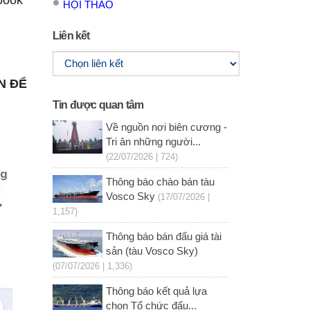
book
HỘI THẢO
Liên kết
N ĐỂ
Tin được quan tâm
Về nguồn nơi biên cương -
Tri ân những người...
(22/07/2026 | 724)
Thông báo chào bán tàu
Vosco Sky
(17/07/2026 |
1,157)
Thông báo bán đấu giá tài
sản (tàu Vosco Sky)
(07/07/2026 | 1,336)
Thông báo kết quả lựa
chọn Tổ chức đấu...