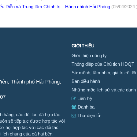
ểu Diễn và Trung tâm Chính trị – Hành chính Hải Phòng
(05/04/2024 
GIỚI THIỆU
Giới thiệu công ty
Thông điệp của Chủ tịch HĐQT
Sứ mệnh, tầm nhìn, giá trị cốt lõi
iên, Thành phố Hải Phòng,
Ban điều hành
Những mốc lịch sử và các danh 
007
Liên hệ
Danh bạ
 hàng, các đối tác đã hợp tác
Thư điện tử
n sẽ tiếp tục được hợp tác với
ơ hội hợp tác với các đối tác
ợi ích chung của cả hai bên.