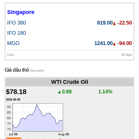
Singapore
IFO 380
619.00
-22.50
IFO 180
MGO
1241.00
-94.00
Date
21 Apr
Giá dầu thô
(Xem thêm)
WTI Crude Oil
$78.18
▲0.89
1.14%
2026.08.08