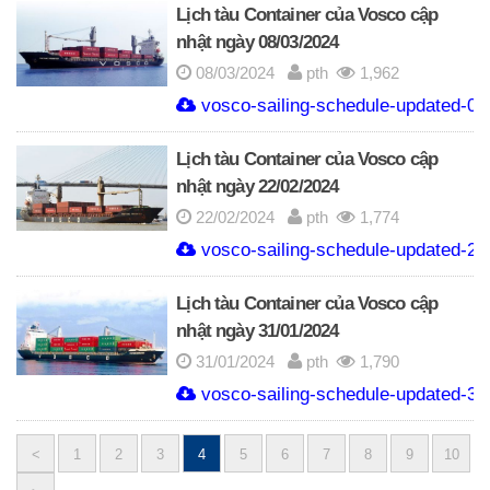
Lịch tàu Container của Vosco cập
nhật ngày 08/03/2024
08/03/2024
pth
1,962
vosco-sailing-schedule-updated-08
Lịch tàu Container của Vosco cập
nhật ngày 22/02/2024
22/02/2024
pth
1,774
vosco-sailing-schedule-updated-22
Lịch tàu Container của Vosco cập
nhật ngày 31/01/2024
31/01/2024
pth
1,790
vosco-sailing-schedule-updated-31
<
1
2
3
4
5
6
7
8
9
10
Posts