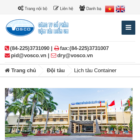
Trang nội bộ
Liên hệ
Danh bạ
(84-225)3731090 |
fax:(84-225)3731007
pid@vosco.vn |
dry@vosco.vn
Trang chủ
Đội tàu
Lịch tàu Container