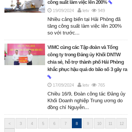
công suất làm việc lên 200%
19/09/2024
letv
949
Nhiều cảng biển tại Hải Phòng đã
tăng công suất làm việc lên 200%
so với trước...
VIMC cùng các Tập đoàn và Tổng
công ty trong Đảng ủy Khối DNTW
chia sẻ, hỗ trợ thành phố Hải Phòng
khắc phục hậu quả do bão số 3 gây ra
17/09/2024
letv
765
Chiều 16/9, Đoàn công tác Đảng ủy
Khối Doanh nghiệp Trung ương do
đồng chí Nguyễn...
<
3
4
5
6
7
8
9
10
11
12
Posts