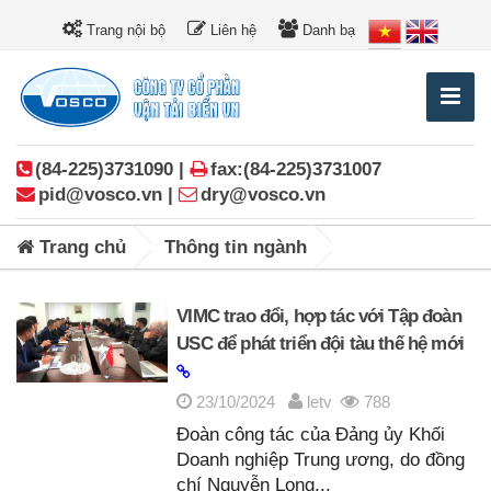
Trang nội bộ
Liên hệ
Danh bạ
(84-225)3731090 |
fax:(84-225)3731007
pid@vosco.vn |
dry@vosco.vn
Trang chủ
Thông tin ngành
VIMC trao đổi, hợp tác với Tập đoàn
USC để phát triển đội tàu thế hệ mới
23/10/2024
letv
788
Đoàn công tác của Đảng ủy Khối
Doanh nghiệp Trung ương, do đồng
chí Nguyễn Long...