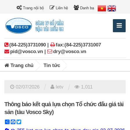
Trang nội bộ
Liên hệ
Danh bạ
(84-225)3731090 |
fax:(84-225)3731007
pid@vosco.vn |
dry@vosco.vn
Trang chủ
Tin tức
/
/
02/07/2026
letv
1,011
Thông báo kết quả lựa chọn Tổ chức đấu giá tài
sản (tàu Vosco Sky)
Share
Facebook
Twitter