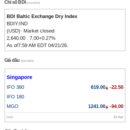
Chỉ số BDI
(Xem thêm)
BDI Baltic Exchange Dry Index
BDIY:IND
(USD)· Market closed
2,640.00 7.00+0.27%
As of7:59 AM EDT 04/21/26.
Giá dầu
(Xem thêm)
Singapore
IFO 380
619.00
-22.50
IFO 180
MGO
1241.00
-94.00
Date
21 Apr