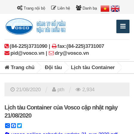
Trang nội bộ
Liên hệ
Danh bạ
(84-225)3731090 |
fax:(84-225)3731007
pid@vosco.vn |
dry@vosco.vn
Trang chủ
Đội tàu
Lịch tàu Container
/
/
21/08/2020
pth
2,934
Lịch tàu Container của Vosco cập nhật ngày
21/08/2020
Share
Facebook
Twitter