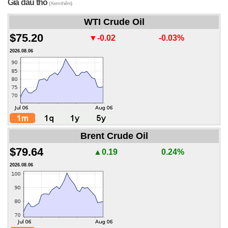
Giá dầu thô
(Xem thêm)
WTI Crude Oil
$75.20
▼-0.02
-0.03%
2026.08.06
Brent Crude Oil
$79.64
▲0.19
0.24%
2026.08.06