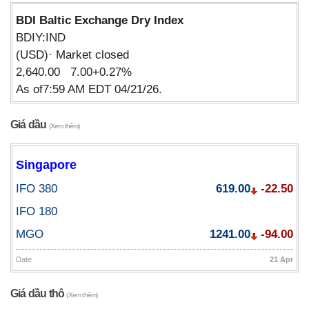
BDI Baltic Exchange Dry Index
BDIY:IND
(USD)· Market closed
2,640.00 7.00+0.27%
As of7:59 AM EDT 04/21/26.
Giá dầu
(Xem thêm)
Singapore
IFO 380
619.00
-22.50
IFO 180
MGO
1241.00
-94.00
Date
21 Apr
Giá dầu thô
(Xem thêm)