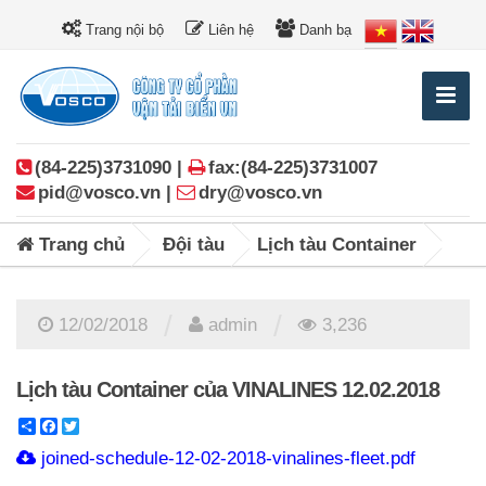
Trang nội bộ
Liên hệ
Danh bạ
(84-225)3731090 |
fax:(84-225)3731007
pid@vosco.vn |
dry@vosco.vn
Trang chủ
Đội tàu
Lịch tàu Container
/
/
12/02/2018
admin
3,236
Lịch tàu Container của VINALINES 12.02.2018
Share
Facebook
Twitter
joined-schedule-12-02-2018-vinalines-fleet.pdf