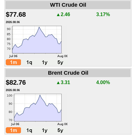
WTI Crude Oil
$77.68
▲2.46
3.17%
2026.08.06
Brent Crude Oil
$82.76
▲3.31
4.00%
2026.08.06