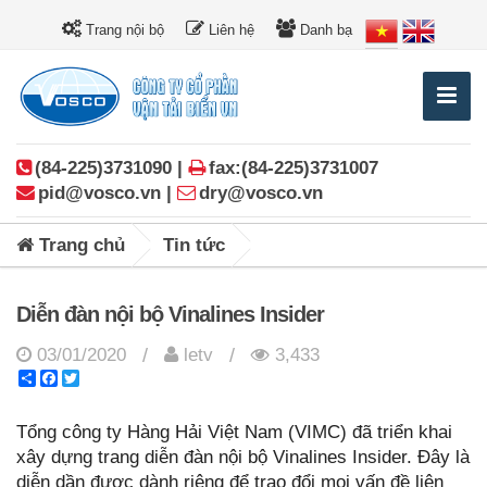
Trang nội bộ
Liên hệ
Danh bạ
(84-225)3731090 |
fax:(84-225)3731007
pid@vosco.vn |
dry@vosco.vn
Trang chủ
Tin tức
Diễn đàn nội bộ Vinalines Insider
03/01/2020
letv
3,433
/
/
Share
Facebook
Twitter
Tổng công ty Hàng Hải Việt Nam (VIMC) đã triển khai
xây dựng trang diễn đàn nội bộ Vinalines Insider. Đây là
diễn dần được dành riêng để trao đổi mọi vấn đề liên