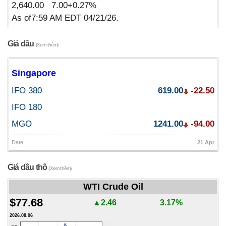
2,640.00 7.00+0.27%
As of7:59 AM EDT 04/21/26.
Giá dầu
(Xem thêm)
Singapore
IFO 380
619.00
-22.50
IFO 180
MGO
1241.00
-94.00
Date
21 Apr
Giá dầu thô
(Xem thêm)
WTI Crude Oil
$77.68
▲2.46
3.17%
2026.08.06