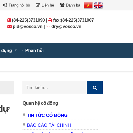
Trang nội bộ
Liên hệ
Danh bạ
(84-225)3731090 |
fax:(84-225)3731007
pid@vosco.vn |
dry@vosco.vn
 dụng
Phản hồi
Tìm
kiếm:
Quan hệ cổ đông
 dự
TIN TỨC CỔ ĐÔNG
BÁO CÁO TÀI CHÍNH