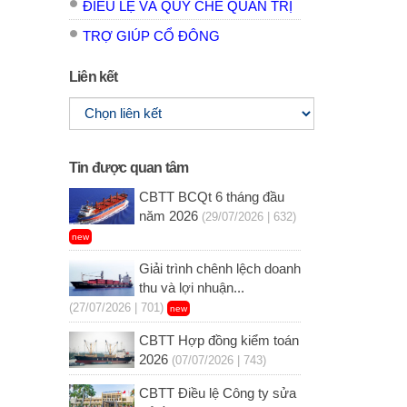
ĐIỀU LỆ VÀ QUY CHẾ QUẢN TRỊ
TRỢ GIÚP CỔ ĐÔNG
Liên kết
Tin được quan tâm
CBTT BCQt 6 tháng đầu
năm 2026
(29/07/2026 | 632)
new
Giải trình chênh lệch doanh
thu và lợi nhuận...
(27/07/2026 | 701)
new
CBTT Hợp đồng kiểm toán
2026
(07/07/2026 | 743)
CBTT Điều lệ Công ty sửa