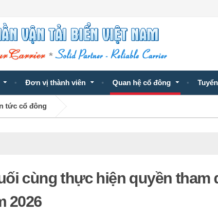
Đơn vị thành viên
Quan hệ cổ đông
Tuyển
n tức cổ đông
uối cùng thực hiện quyền tham
m 2026