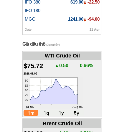
IFO 380
619.00
-22.50
IFO 180
MGO
1241.00
-94.00
Date
21 Apr
Giá dầu thô
(Xem thêm)
WTI Crude Oil
$75.72
▲0.50
0.66%
2026.08.05
Brent Crude Oil