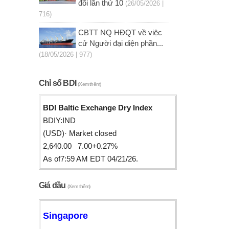
đổi lần thứ 10
(26/05/2026 |
716)
CBTT NQ HĐQT về việc
cử Người đại diện phần...
(18/05/2026 | 977)
Chỉ số BDI
(Xem thêm)
BDI Baltic Exchange Dry Index
BDIY:IND
(USD)· Market closed
2,640.00 7.00+0.27%
As of7:59 AM EDT 04/21/26.
Giá dầu
(Xem thêm)
Singapore