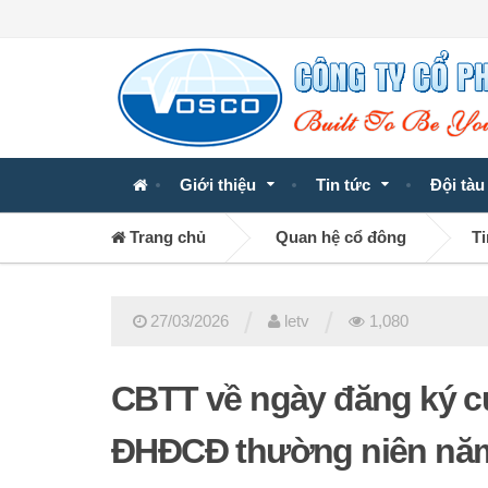
Giới thiệu
Tin tức
Đội tàu
Trang chủ
Quan hệ cổ đông
Ti
/
/
27/03/2026
letv
1,080
CBTT về ngày đăng ký c
ĐHĐCĐ thường niên nă