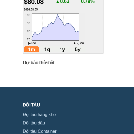
$80.08
▲0.63
0.79%
2026.08.05
Dự báo thời tiết
ĐỘI TÀU
Đội tàu hàng khô
Đội tàu dầu
Đội tàu Container